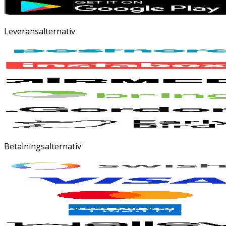
Leveransalternativ
Betalningsalternativ