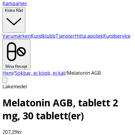
Kampanjer
Kloka Råd
Varumärken
Kundklubb
Tjänster
Hitta apotek
Kundservice
Mina Recept
Hem
/
Sökbar, ej köpb, ej kat
/
Melatonin AGB
Läkemedel
Melatonin AGB, tablett 2
mg, 30 tablett(er)
207,29
kr