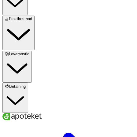
🧺Fraktkostnad
🚀Leveranstid
💳Betalning