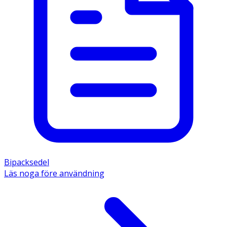
Bipacksedel
Läs noga före användning