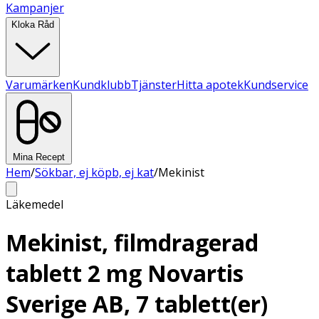
Kampanjer
Kloka Råd
Varumärken
Kundklubb
Tjänster
Hitta apotek
Kundservice
Mina Recept
Hem
/
Sökbar, ej köpb, ej kat
/
Mekinist
Läkemedel
Mekinist, filmdragerad
tablett 2 mg Novartis
Sverige AB, 7 tablett(er)