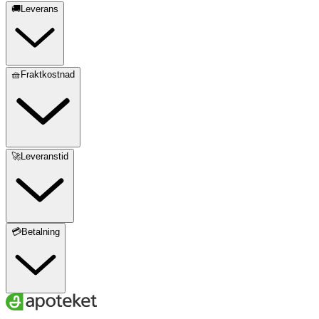
🚚Leverans
🧺Fraktkostnad
🚀Leveranstid
💳Betalning