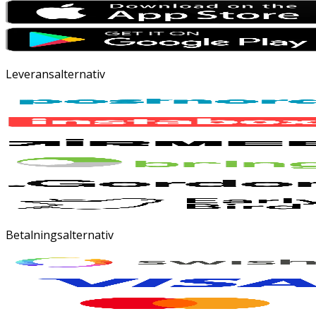
Leveransalternativ
Betalningsalternativ