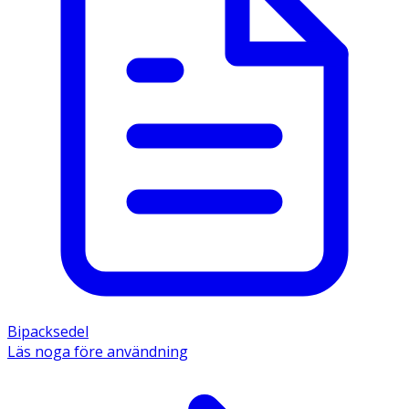
Bipacksedel
Läs noga före användning