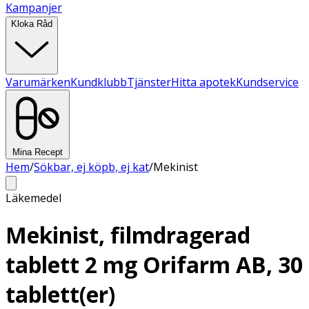
Kampanjer
Kloka Råd
Varumärken
Kundklubb
Tjänster
Hitta apotek
Kundservice
Mina Recept
Hem
/
Sökbar, ej köpb, ej kat
/
Mekinist
Läkemedel
Mekinist, filmdragerad
tablett 2 mg Orifarm AB, 30
tablett(er)