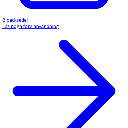
Bipacksedel
Läs noga före användning