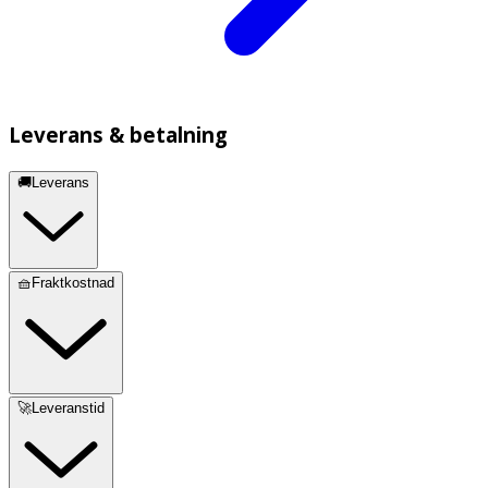
Leverans & betalning
🚚Leverans
🧺Fraktkostnad
🚀Leveranstid