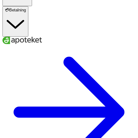
💳Betalning