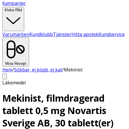
Kampanjer
Kloka Råd
Varumärken
Kundklubb
Tjänster
Hitta apotek
Kundservice
Mina Recept
Hem
/
Sökbar, ej köpb, ej kat
/
Mekinist
Läkemedel
Mekinist, filmdragerad
tablett 0,5 mg Novartis
Sverige AB, 30 tablett(er)