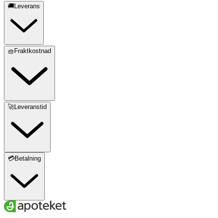
🚚Leverans
🧺Fraktkostnad
🚀Leveranstid
💳Betalning