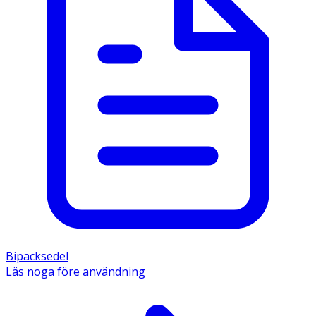
Bipacksedel
Läs noga före användning