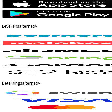
Leveransalternativ
Betalningsalternativ