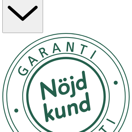
förväntade livslängden för brösttrattarna är tre
månader.
Motion InBra bärbar bröstpump med tillhörande
brösttrattar, är en elektrisk, bärbar bröstpump för
personlig användning, som är avsedd att användas av
ammande kvinnor för att pumpa ur och samla upp deras
bröstmjölk. Motion InBra bröstpump för personligt bruk
är avsedd för en enda användare. Bröstpumpen är
avsedd att användas i hemmamiljö. Läs mer om hur du
väljer rätt storlek på din brösttratt och ladda ned en
storleksguide på medela.se/storleksguide. Observera:
Även om det kan kännas lite obehagligt första gången du
använder en bröstpump ska det aldrig göra ont. Om du
är osäker på vilken brösttrattstorlek du ska välja ska du
vända dig till vårdpersonal eller en amningsspecialist som
kan hjälpa dig att hitta rätt passform. FÖRSIKTIGHET: För
att undvika hälsorisker och minska risken för
personskador: • Använd aldrig bröstpumpen – om den
inte fungerar som den ska, – om den har tappats,
skadats eller om mögel hittas på delarna, – om den har