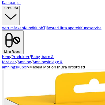
Kampanjer
Kloka Råd
Varumärken
Kundklubb
Tjänster
Hitta apotek
Kundservice
Mina Recept
Hem
/
Produkter
/
Baby, barn &
förälder
/
Amning
/
Amningsinlägg &
amningskupor
/
Medela Motion InBra brösttratt