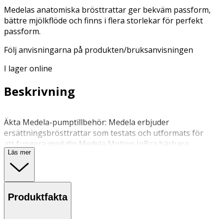
Medelas anatomiska brösttrattar ger bekväm passform,
bättre mjölkflöde och finns i flera storlekar för perfekt
passform.
Följ anvisningarna på produkten/bruksanvisningen
I lager online
Beskrivning
Äkta Medela-pumptillbehör: Medela erbjuder
ersättningsbrösttrattar som testats och utformats för
att fungera med din Medela Motion InBra bärbara
Läs mer
bröstpump. Anatomisk design: Matchar formen på
ammande bröst för ultimat komfort, diskretion och
rörelsefrihet. Anatomisk form minimerar
bröstkompression och stödjer mjölkflödet. Finns i fyra
Produktfakta
olika storlekar. Välj rätt storlek på din brösttratt, se
storleksguide på medela.se/storleksguide Den