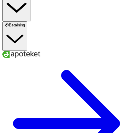
💳Betalning