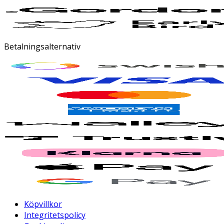
Betalningsalternativ
Köpvillkor
Integritetspolicy