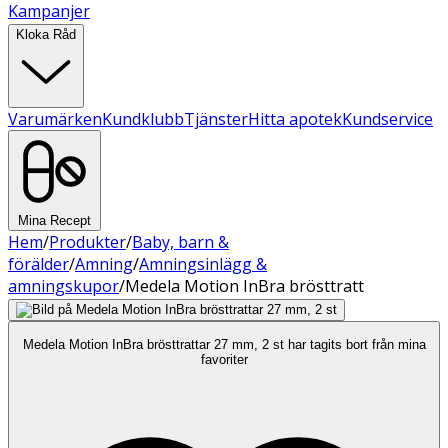
Kampanjer
Kloka Råd
Varumärken
Kundklubb
Tjänster
Hitta apotek
Kundservice
Mina Recept
Hem
/
Produkter
/
Baby, barn &
förälder
/
Amning
/
Amningsinlägg &
amningskupor
/
Medela Motion InBra brösttratt
Medela Motion InBra brösttrattar 27 mm, 2 st har tagits bort från mina
favoriter