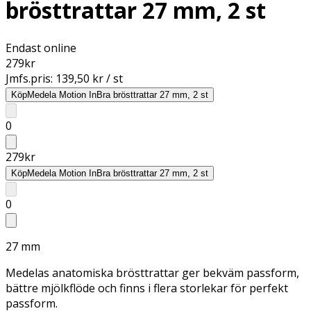
brösttrattar 27 mm, 2 st
Endast online
279
kr
Jmfs.pris:
139,50 kr / st
Köp
Medela Motion InBra brösttrattar 27 mm, 2 st
0
279
kr
Köp
Medela Motion InBra brösttrattar 27 mm, 2 st
0
27 mm
Medelas anatomiska brösttrattar ger bekväm passform,
bättre mjölkflöde och finns i flera storlekar för perfekt
passform.