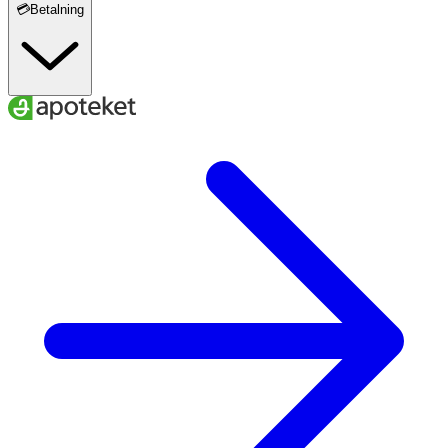
💳Betalning