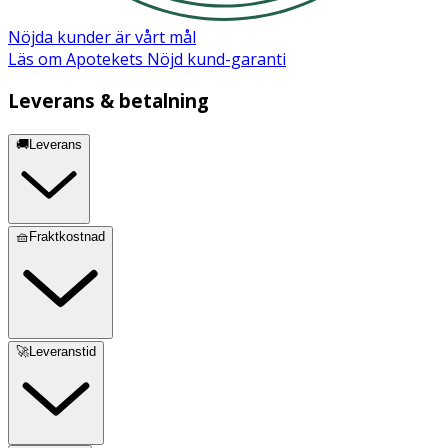
brösttrattar för förvaring under en längre tid ska du
rengöra dem.
Nöjda kunder är vårt mål
Läs om Apotekets Nöjd kund-garanti
OK för gravida och ammande:
Ja
Leverans & betalning
Ingredienser:
🚚Leverans
2 st. Motion InBra brösttrattar 27 mm
🧺Fraktkostnad
🚀Leveranstid