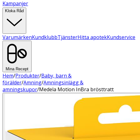
Kampanjer
Kloka Råd
Varumärken
Kundklubb
Tjänster
Hitta apotek
Kundservice
Mina Recept
Hem
/
Produkter
/
Baby, barn &
förälder
/
Amning
/
Amningsinlägg &
amningskupor
/
Medela Motion InBra brösttratt