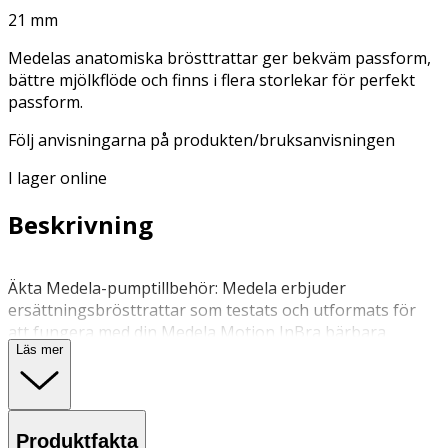
21 mm
Medelas anatomiska brösttrattar ger bekväm passform,
bättre mjölkflöde och finns i flera storlekar för perfekt
passform.
Följ anvisningarna på produkten/bruksanvisningen
I lager online
Beskrivning
Äkta Medela-pumptillbehör: Medela erbjuder
ersättningsbrösttrattar som testats och utformats för
att fungera med din Medela Motion InBra bärbara
Läs mer
bröstpump. Anatomisk design: Matchar formen på
ammande bröst för ultimat komfort, diskretion och
rörelsefrihet. Anatomisk form minimerar
bröstkompression och stödjer mjölkflödet. Finns i fyra
Produktfakta
olika storlekar. Välj rätt storlek på din brösttratt, se