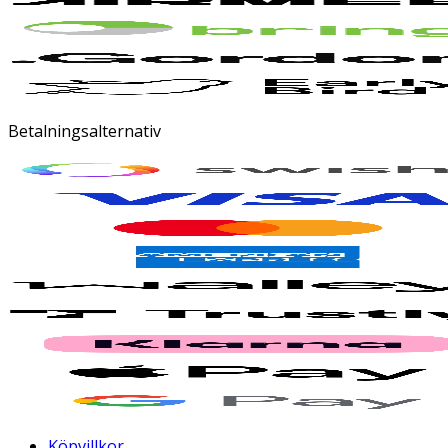
Betalningsalternativ
Köpvillkor