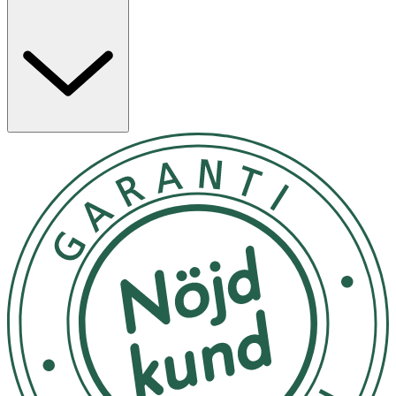
storleksguide på medela.se/storleksguide Den
förväntade livslängden för brösttrattarna är tre
månader.
Motion InBra bärbar bröstpump med tillhörande
brösttrattar, är en elektrisk, bärbar bröstpump för
personlig användning, som är avsedd att användas av
ammande kvinnor för att pumpa ur och samla upp deras
bröstmjölk. Motion InBra bröstpump för personligt bruk
är avsedd för en enda användare. Bröstpumpen är
avsedd att användas i hemmamiljö. Läs mer om hur du
väljer rätt storlek på din brösttratt och ladda ned en
storleksguide på medela.se/storleksguide. Observera:
Även om det kan kännas lite obehagligt första gången du
använder en bröstpump ska det aldrig göra ont. Om du
är osäker på vilken brösttrattstorlek du ska välja ska du
vända dig till vårdpersonal eller en amningsspecialist som
kan hjälpa dig att hitta rätt passform. FÖRSIKTIGHET: För
att undvika hälsorisker och minska risken för
personskador: • Använd aldrig bröstpumpen – om den