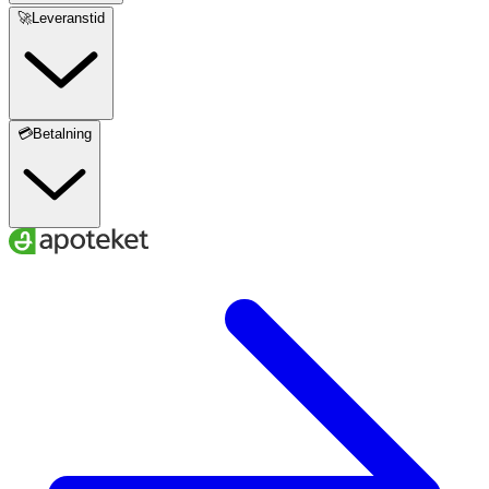
🚀Leveranstid
💳Betalning