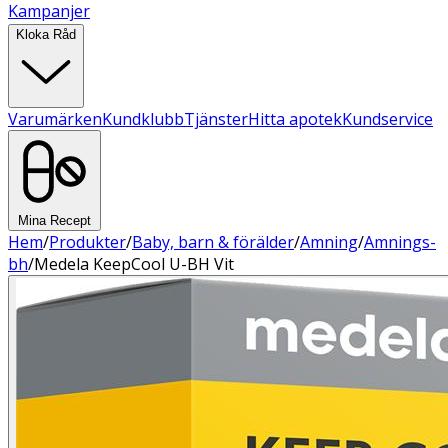
Kampanjer
Kloka Råd
Varumärken
Kundklubb
Tjänster
Hitta apotek
Kundservice
Mina Recept
Hem
/
Produkter
/
Baby, barn & förälder
/
Amning
/
Amnings-
bh
/
Medela KeepCool U-BH Vit