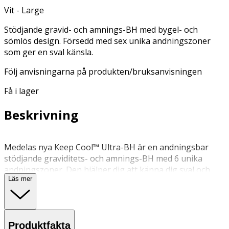
Vit - Large
Stödjande gravid- och amnings-BH med bygel- och
sömlös design. Försedd med sex unika andningszoner
som ger en sval känsla.
Följ anvisningarna på produkten/bruksanvisningen
Få i lager
Beskrivning
Medelas nya Keep Cool™ Ultra-BH är en andningsbar
stödjande graviditets- och amnings-BH med 6 unika
andningszoner. Den hjälper dig att känna dig sval och
Läs mer
fräsch samtidigt som den ger dig stöd under hela
graviditet/amningsresan. Soft Touch Adaptive Stretch™-
teknologi som anpassar sig till kroppsförändringar
under graviditeten. Perforerade skuminlägg för extra
Produktfakta
andningsförmåga och diskretion. Enkelt justerbara band