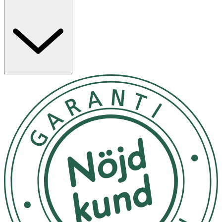
ger den perfekta passformen. Nedfällbara kupor för
maximal hud mot hud-kontakt med ditt barn. Huden blir
känsligare under graviditeten, våra bygel- och sömlösa
plagg förhindrar tryck på känsliga områden. Materialet
är certifierat enligt Oeko-Tex® standard 100 och kan
tvättas i maskin i upp till 60 ºC. Tillverkad av: Huvuddel: 92
% nylon, 8 % spandex. Nedre band: 89 % nylon, 11 %
spandex. Foder av skuminlägg: 100 % polyester. Skum:
100 % polyuretan Finns i svart och vit i S-XL
Skötsel: Maskintvätta i varmt vatten, skonsam cykel,
torktumla på låg värme, får ej strykas, tål ej kemtvätt. Tål
maskintvätt i upp till 60 °C.
OK för gravida och ammande:
Ja
Material:
Huvuddel: 92 % nylon, 8 % spandex. Nedre band: 89 %
nylon, 11 % spandex. Foder av skuminlägg: 100 %