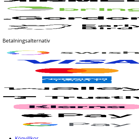
Betalningsalternativ
Köpvillkor