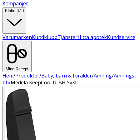
Kampanjer
Kloka Råd
Varumärken
Kundklubb
Tjänster
Hitta apotek
Kundservice
Mina Recept
Hem
/
Produkter
/
Baby, barn & förälder
/
Amning
/
Amnings-
bh
/
Medela KeepCool U-BH SvXL