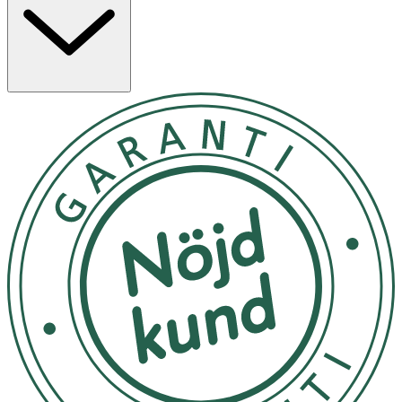
känsligare under graviditeten, våra bygel- och sömlösa
plagg förhindrar tryck på känsliga områden. Materialet
är certifierat enligt Oeko-Tex® standard 100 och kan
tvättas i maskin i upp till 60 ºC. Tillverkad av: Huvuddel: 92
% nylon, 8 % spandex. Nedre band: 89 % nylon, 11 %
spandex. Foder av skuminlägg: 100 % polyester. Skum:
100 % polyuretan. Finns i svart och vit i S-XL.
Skötsel: Maskintvätta i varmt vatten, skonsam cykel,
torktumla på låg värme, får ej strykas, tål ej kemtvätt. Tål
maskintvätt i upp till 60 °C.
OK för gravida och ammande:
Ja
Material:
Huvuddel: 86 % nylon, 14 % spandex. Nedre band: 86 %
nylon, 14 % spandex. Foder av skuminlägg: 100 %
polyester. Skum: 100 % polyuretan
Hitta rätt storlek: