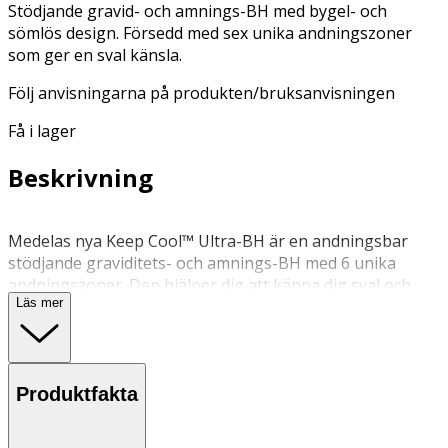
Stödjande gravid- och amnings-BH med bygel- och
sömlös design. Försedd med sex unika andningszoner
som ger en sval känsla.
Följ anvisningarna på produkten/bruksanvisningen
Få i lager
Beskrivning
Medelas nya Keep Cool™ Ultra-BH är en andningsbar
stödjande graviditets- och amnings-BH med 6 unika
andningszoner. Den hjälper dig att känna dig sval och
Läs mer
fräsch samtidigt som den ger dig stöd under hela
graviditet/amningsresan. Soft Touch Adaptive Stretch™-
teknologi som anpassar sig till kroppsförändringar
under graviditeten. Perforerade skuminlägg för extra
Produktfakta
andningsförmåga och diskretion. Enkelt justerbara band
ger den perfekta passformen. Nedfällbara kupor för
maximal hud mot hud-kontakt med ditt barn. Huden blir