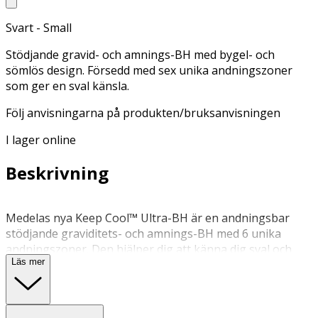
Svart - Small
Stödjande gravid- och amnings-BH med bygel- och
sömlös design. Försedd med sex unika andningszoner
som ger en sval känsla.
Följ anvisningarna på produkten/bruksanvisningen
I lager online
Beskrivning
Medelas nya Keep Cool™ Ultra-BH är en andningsbar
stödjande graviditets- och amnings-BH med 6 unika
andningszoner. Den hjälper dig att känna dig sval och
Läs mer
fräsch samtidigt som den ger dig stöd under hela
graviditet/amningsresan. Soft Touch Adaptive Stretch™-
teknologi som anpassar sig till kroppsförändringar
under graviditeten. Perforerade skuminlägg för extra