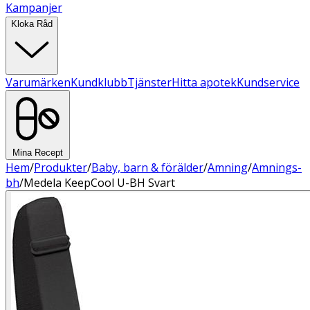
Kampanjer
Kloka Råd
Varumärken
Kundklubb
Tjänster
Hitta apotek
Kundservice
Mina Recept
Hem
/
Produkter
/
Baby, barn & förälder
/
Amning
/
Amnings-
bh
/
Medela KeepCool U-BH Svart