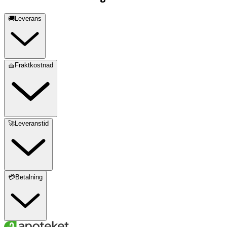
🚚Leverans
🧺Fraktkostnad
🚀Leveranstid
💳Betalning