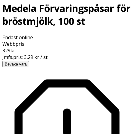
Medela Förvaringspåsar för
bröstmjölk, 100 st
Endast online
Webbpris
329
kr
Jmfs.pris:
3,29 kr / st
Bevaka vara