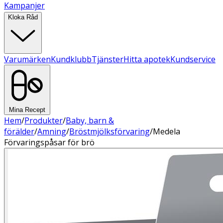
Kampanjer
Kloka Råd
Varumärken
Kundklubb
Tjänster
Hitta apotek
Kundservice
Mina Recept
Hem
/
Produkter
/
Baby, barn &
förälder
/
Amning
/
Bröstmjölksförvaring
/
Medela
Förvaringspåsar för brö