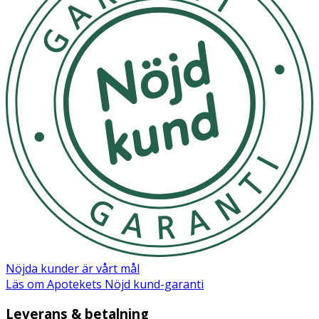
- Fyll inte påsen över 210 ml-markeringen eftersom
bröstmjölk expanderar när den fryser.
- Detta är en engångsprodukt som inte är avsedd att
återanvändas.
- Förvara produkten på avstånd från solljus.
Innehåll
100 st
Nöjda kunder är vårt mål
Läs om Apotekets Nöjd kund-garanti
Leverans & betalning