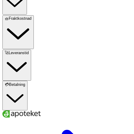
100 % naturligt ultraraffinerat lanolin USP/EP1, inga
tillsatser eller konserveringsmedel. USP: U.S.
Pharmacopoeia; EP: European Pharmacopoeial
🧺Fraktkostnad
🚀Leveranstid
💳Betalning