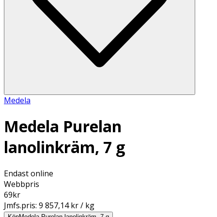
Medela
Medela Purelan
lanolinkräm, 7 g
Endast online
Webbpris
69
kr
Jmfs.pris:
9 857,14 kr / kg
Köp
Medela Purelan lanolinkräm, 7 g