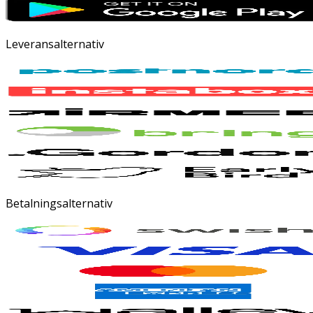
Leveransalternativ
Betalningsalternativ