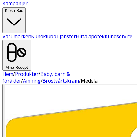
Kampanjer
Kloka Råd
Varumärken
Kundklubb
Tjänster
Hitta apotek
Kundservice
Mina Recept
Hem
/
Produkter
/
Baby, barn &
förälder
/
Amning
/
Bröstvårtskräm
/
Medela