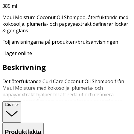
385 ml
Maui Moisture Coconut Oil Shampoo, återfuktande med
kokosolja, plumeria- och papayaextrakt definerar lockar
& ger glans
Följ anvisningarna på produkten/bruksanvisningen
I lager online
Beskrivning
Det återfuktande Curl Care Coconut Oil Shampoo från
Maui Moisture med kokosolja, plumeria- och
papayaextrakt hjälper till att reda ut och definiera
lockarna samtidigt som det ger håret en spänstig och
Läs mer
glänsande look. Det himmelskt doftande, vårdade
schampot för lockigt hår hjälper till att öka hårets
naturliga flexibilitet genom att förse det med fukt, för en
välvårdad och livfull lockstruktur. Det vårdande schampot
Produktfakta