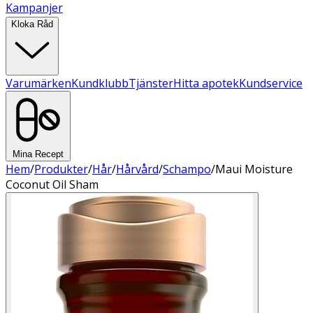
Kampanjer
Kloka Råd
Varumärken
Kundklubb
Tjänster
Hitta apotek
Kundservice
Mina Recept
Hem
/
Produkter
/
Hår
/
Hårvård
/
Schampo
/
Maui Moisture
Coconut Oil Sham