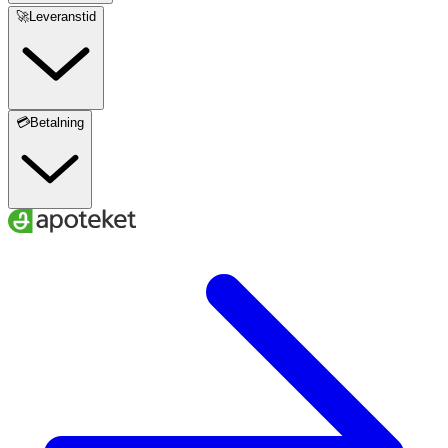
🚀Leveranstid
💳Betalning