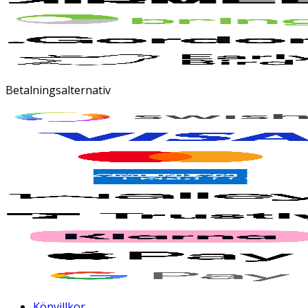
Betalningsalternativ
Köpvillkor