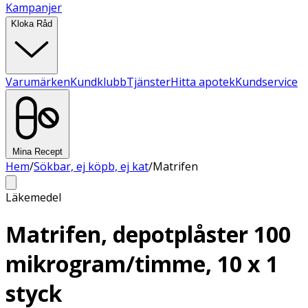
Kampanjer
Kloka Råd
Varumärken
Kundklubb
Tjänster
Hitta apotek
Kundservice
Mina Recept
Hem
/
Sökbar, ej köpb, ej kat
/
Matrifen
Läkemedel
Matrifen, depotplåster 100
mikrogram/timme, 10 x 1
styck