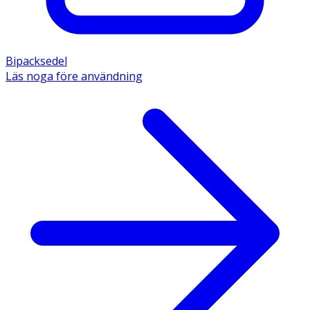
Bipacksedel
Läs noga före användning