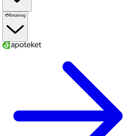
💳Betalning