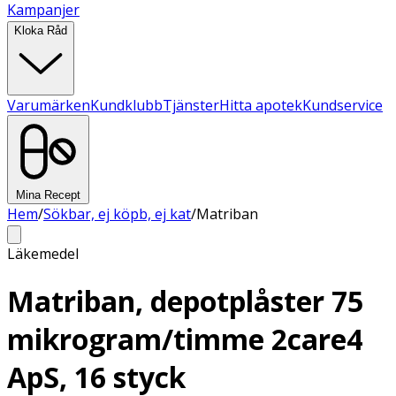
Kampanjer
Kloka Råd
Varumärken
Kundklubb
Tjänster
Hitta apotek
Kundservice
Mina Recept
Hem
/
Sökbar, ej köpb, ej kat
/
Matriban
Läkemedel
Matriban, depotplåster 75
mikrogram/timme 2care4
ApS, 16 styck