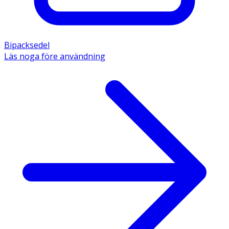
Bipacksedel
Läs noga före användning