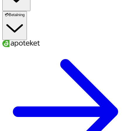
💳Betalning