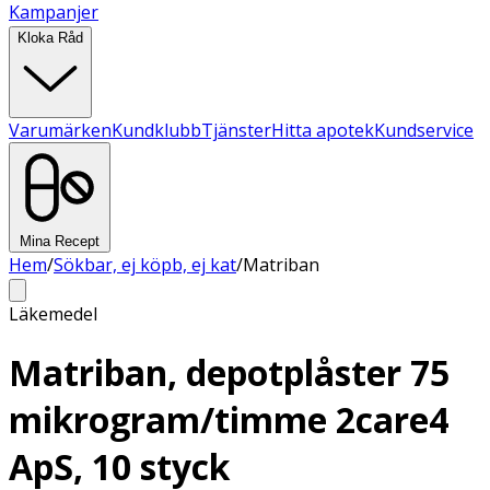
Kampanjer
Kloka Råd
Varumärken
Kundklubb
Tjänster
Hitta apotek
Kundservice
Mina Recept
Hem
/
Sökbar, ej köpb, ej kat
/
Matriban
Läkemedel
Matriban, depotplåster 75
mikrogram/timme 2care4
ApS, 10 styck