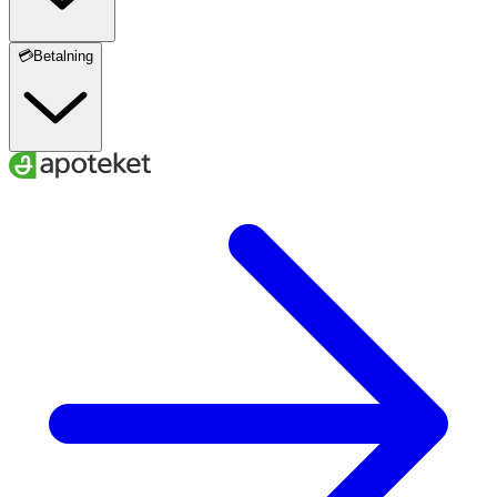
💳Betalning