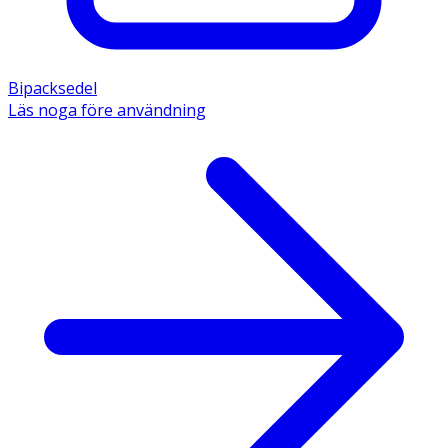
Bipacksedel
Läs noga före användning