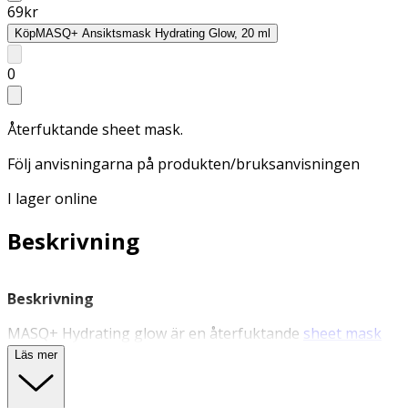
69
kr
Köp
MASQ+ Ansiktsmask Hydrating Glow, 20 ml
0
Återfuktande sheet mask.
Följ anvisningarna på produkten/bruksanvisningen
I lager online
Beskrivning
Beskrivning
MASQ+ Hydrating glow är en återfuktande
sheet mask
som piggar upp torr och livlös hy, ger en fuktboost och
Läs mer
fin glow. Nominerad i Sthlm Beauty Week som bästa
sheet mask. Hydrating Glow är berikad med flera aktiva