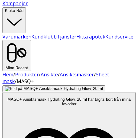
Kampanjer
Kloka Råd
Varumärken
Kundklubb
Tjänster
Hitta apotek
Kundservice
Mina Recept
Hem
/
Produkter
/
Ansikte
/
Ansiktsmasker
/
Sheet
mask
/
MASQ+
MASQ+ Ansiktsmask Hydrating Glow, 20 ml har tagits bort från mina
favoriter