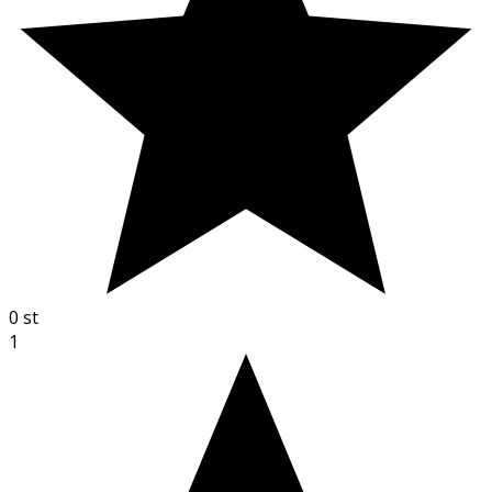
0
st
1