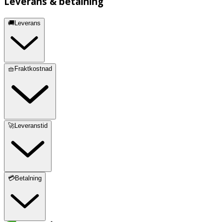
Leverans & betalning
🚚Leverans
🧺Fraktkostnad
🚀Leveranstid
💳Betalning