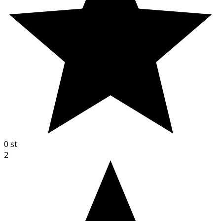
0
st
2