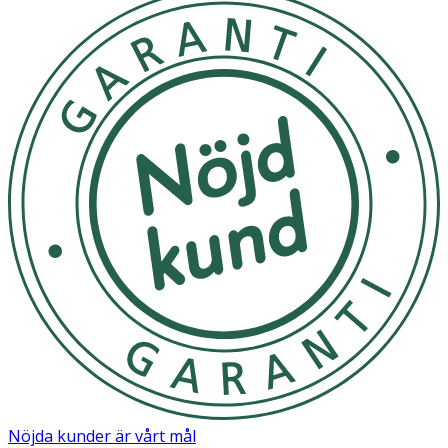
Nöjda kunder är vårt mål