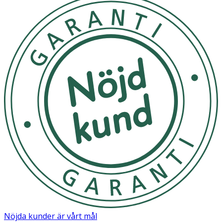
Nöjda kunder är vårt mål