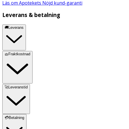
Läs om Apotekets Nöjd kund-garanti
Leverans & betalning
🚚Leverans
🧺Fraktkostnad
🚀Leveranstid
💳Betalning