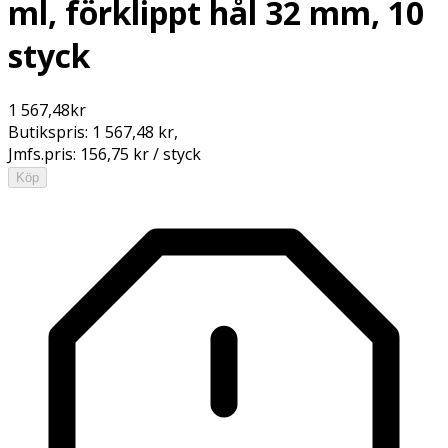
ml, förklippt hål 32 mm, 10
styck
1 567,48
kr
Butikspris:
1 567,48 kr
,
Jmfs.pris:
156,75 kr / styck
Köp