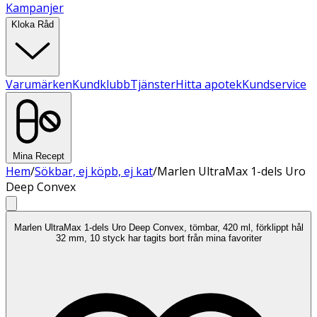
Kampanjer
Kloka Råd
Varumärken
Kundklubb
Tjänster
Hitta apotek
Kundservice
Mina Recept
Hem
/
Sökbar, ej köpb, ej kat
/
Marlen UltraMax 1-dels Uro
Deep Convex
Marlen UltraMax 1-dels Uro Deep Convex, tömbar, 420 ml, förklippt hål
32 mm, 10 styck har tagits bort från mina favoriter