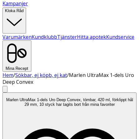
Kampanjer
Kloka Råd
Varumärken
Kundklubb
Tjänster
Hitta apotek
Kundservice
Mina Recept
Hem
/
Sökbar, ej köpb, ej kat
/
Marlen UltraMax 1-dels Uro
Deep Convex
Marlen UltraMax 1-dels Uro Deep Convex, tömbar, 420 ml, förklippt hål
29 mm, 10 styck har tagits bort från mina favoriter