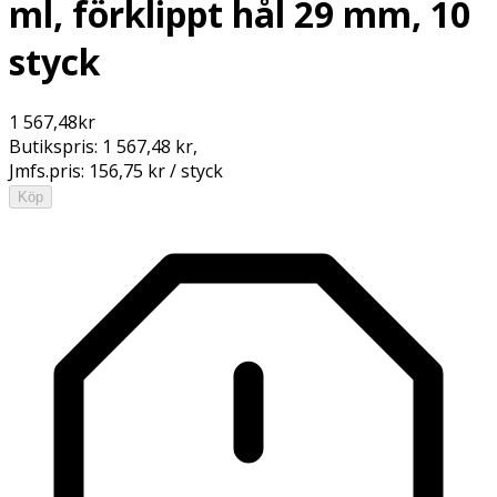
ml, förklippt hål 29 mm, 10
styck
1 567,48
kr
Butikspris:
1 567,48 kr
,
Jmfs.pris:
156,75 kr / styck
Köp