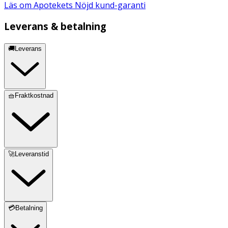
Läs om Apotekets Nöjd kund-garanti
Leverans & betalning
🚚Leverans
🧺Fraktkostnad
🚀Leveranstid
💳Betalning