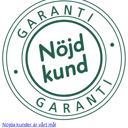
Nöjda kunder är vårt mål