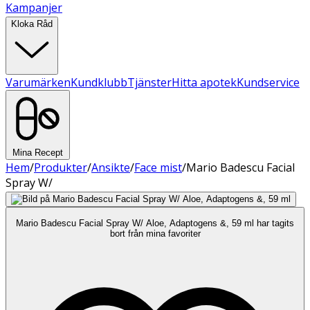
Kampanjer
Kloka Råd
Varumärken
Kundklubb
Tjänster
Hitta apotek
Kundservice
Mina Recept
Hem
/
Produkter
/
Ansikte
/
Face mist
/
Mario Badescu Facial
Spray W/
Mario Badescu Facial Spray W/ Aloe, Adaptogens &, 59 ml har tagits
bort från mina favoriter