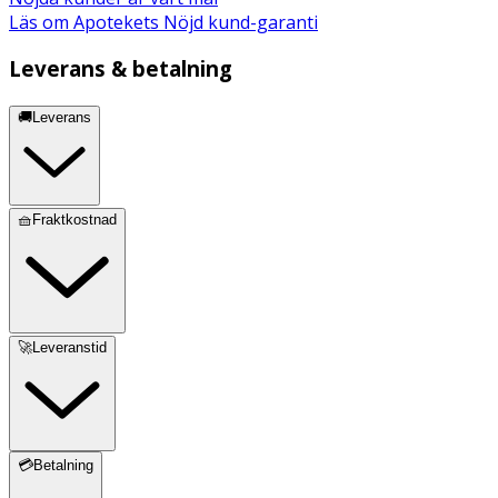
PPG-5-Ceteth-20, 1,2-Hexanediol, Maltodextrin, Caprylyl
Läs om Apotekets Nöjd kund-garanti
Glycol, Phenoxyethanol, Chlorophenesin, Citric Acid
Leverans & betalning
🚚Leverans
🧺Fraktkostnad
🚀Leveranstid
💳Betalning