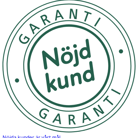
Spraya på ansikte, hals eller hår efter behov. Använd för
att ge extra återfuktning innan eller efter applicering av
fuktkräm, för en uppiggande effekt när du är på språng,
eller efter att du har applicerat makeup för att ge huden
ett daggfriskt utseende. Vid kontakt med ögonen, skölj
noggrant med vatten.
Förvaras i normal rumstemperatur.
OK för gravida och ammande:
Ja
Ingredienser:
Aqua (Water, Eau), Aloe Barbadensis Leaf Juice,
Niacinamide, Sodium Hyaluronate, Cocos Nucifera
(Coconut) Water, Acanthopanax Senticosus (Eleuthero)
Root Extract, Inonotus Obliquus (Mushroom) Extract,
Rhaponticum Carthamoides Root Extract, Rhodiola Rosea
Extract, Selaginella Lepidophylla Extract, Sodium
Benzoate, Sodium Sulfite, Trehalose, Potassium Sorbate,
Nöjda kunder är vårt mål