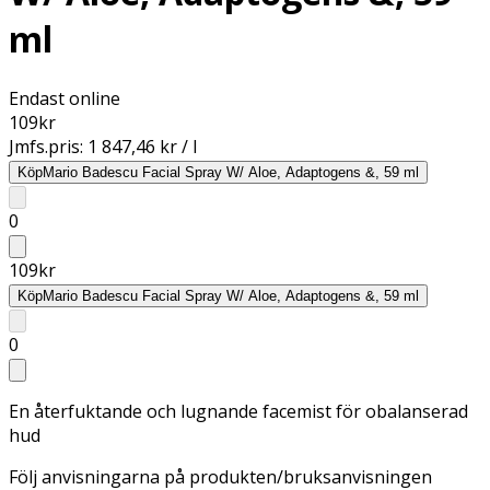
ml
Endast online
109
kr
Jmfs.pris:
1 847,46 kr / l
Köp
Mario Badescu Facial Spray W/ Aloe, Adaptogens &, 59 ml
0
109
kr
Köp
Mario Badescu Facial Spray W/ Aloe, Adaptogens &, 59 ml
0
En återfuktande och lugnande facemist för obalanserad
hud
Följ anvisningarna på produkten/bruksanvisningen