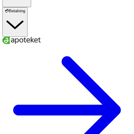
💳Betalning