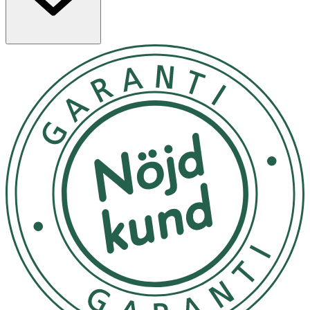
och applicera på nytvättat ansikte varje morgon och kväll.
Kan användas individuellt eller under en kräm. Kan
användas runt ögonen.
Förvaras i rumstemperatur
OK för gravida och ammande:
Ja
Ingredienser:
SimmondsiaChinensisSeedOil*, PerseaGratissimaOil*,
Aloe BarbadensisLeafJuice*, Olea EuropaeaLeafExtract,
Angelica ArchangelicaExtract, ZingiberOfficinale Extract,
Curcuma ZedoariaRootExtract, CinnamomumCamphora,
Gentiana LuteaRootExtract, Fraxinus OrnusSeedExtract,
CrocusSativusExtract, CinnamomumZeylanicumBark
Extract, Elettaria CardamomumSeedExtract,
RubusIdaeusSeedOil, Tocopherol,
BoswelliaCarteriiGumOil**,
MelaleucaAlternifoliaLeafOil**,