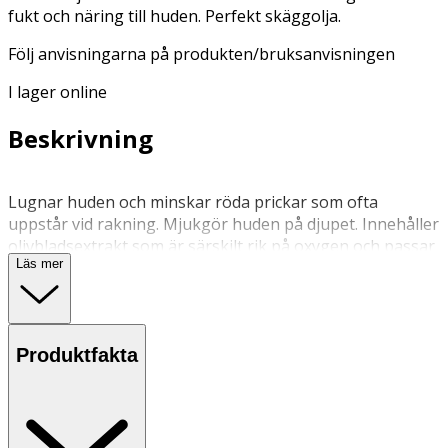
fukt och näring till huden. Perfekt skäggolja.
Följ anvisningarna på produkten/bruksanvisningen
I lager online
Beskrivning
Lugnar huden och minskar röda prickar som ofta
uppstår vid rakning. Mjukgör huden på djupet. Innehåller
olivbladsextrakt som är särskilt rik på oxygen och passar
Läs mer
grovporig hud, örter, färsk aloe vera, jojobaolja och
avokadoolja som ger näring åt huden. Absorberas
snabbt och har en behaglig, maskulin doft av patchouli.
Kan användas efter rakning. Kan också användas som
Produktfakta
skäggolja. Oljan är egentligen en blandning av
fuktextrakt och vegetabilisk olja som gör den mer som
ett lättare serum.
Skakas före användning! Droppa 4-6 droppar i handen