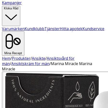
Kampanjer
Kloka Råd
Varumärken
Kundklubb
Tjänster
Hitta apotek
Kundservice
Mina Recept
Hem
/
Produkter
/
Ansikte
/
Ansiktsvård för
män
/
Ansiktskräm för män
/
Marina Miracle Marina
Miracle