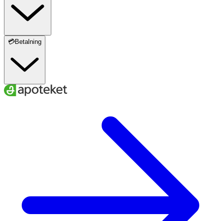
💳Betalning