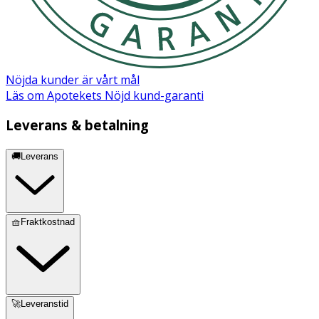
CrocusSativusExtract, CinnamomumZeylanicumBark
Extract, ElettariaCardamomumSeedExtract,
OxycoccusPalustrisSeedOil, HelianthusAnnuusSeedOil,
RosmarinusOfficinalisLeafExtract, Tocopherol, Citrus
TangerinaPeelOil**, Citrus ParadisiPeelOil**, Citrus
Nöjda kunder är vårt mål
AurantifoliaOil**, CanangaOdorataFlowerOil** *Certified
Läs om Apotekets Nöjd kund-garanti
Organic Ingredient **Essential Oil (Less than 0.1%)
Leverans & betalning
🚚Leverans
🧺Fraktkostnad
🚀Leveranstid