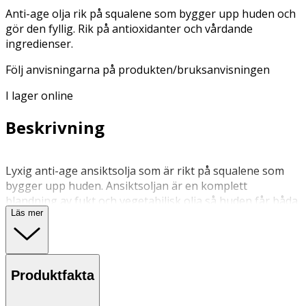
Anti-age olja rik på squalene som bygger upp huden och
gör den fyllig. Rik på antioxidanter och vårdande
ingredienser.
Följ anvisningarna på produkten/bruksanvisningen
I lager online
Beskrivning
Lyxig anti-age ansiktsolja som är rikt på squalene som
bygger upp huden. Ansiktsoljan är en komplett
blandning av fukt och vegetabilisk olja så huden får båda
Läs mer
viktiga delarna på samma gång. Motverkar fina linjer,
rynkor och förbättrar hudens elasticitet och fyllighet.
Huden blir ultramjuk med en strålande lyster. Oljan
innehåller amarantfröolja och arktiskt tranbärsextrakt
Produktfakta
som förnyar och förbättrar hudens struktur och
återfuktar på djupet. Amarantfröolja är rik på squalene