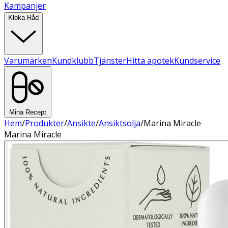
Kampanjer
Kloka Råd
Varumärken
Kundklubb
Tjänster
Hitta apotek
Kundservice
Mina Recept
Hem
/
Produkter
/
Ansikte
/
Ansiktsolja
/
Marina Miracle
Marina Miracle