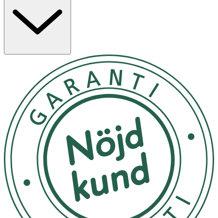
som är en av huvudbyggstenarna i hudens sebum.
Innehåller även hampaförolja som har fina anti-age
egenskaper. Fukten i produkten kommer från rosvatten.
Skakas före användning! Droppa 4-6 droppar i handen
och applicera på nytvättat ansikte varje morgon och kväll.
Kan användas individuellt eller under en kräm. Kan
användas runt ögonen.
Förvaras i rumstemperatur
OK för gravida och ammande:
Ja
Ingredienser:
SimmondsiaChinensisSeedOil*, Rosa RubiginosaSeedOil*,
Amaranthus CaudatusSeedOil*, Rosa
DamascenaFlowerWater*, Cannabis SativaSeedOil*,
Angelica ArchangelicaExtract, ZingiberOfficinale Extract,
CurcumaZedoariaRootExtract, CinnamomumCamphora,
Gentiana LuteaRootExtract, FraxinusOrnusSeedExtract,