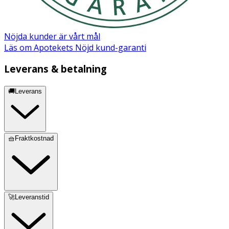
BoswelliaCarteriiGumOil**,
MelaleucaAlternifoliaLeafOil**, Lavandula
AngustifoliaOil** *Certified organic ingredient
Nöjda kunder är vårt mål
**Essential oils (less than 0.01%)
Läs om Apotekets Nöjd kund-garanti
Leverans & betalning
🚚Leverans
🧺Fraktkostnad
🚀Leveranstid