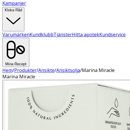
Kampanjer
Kloka Råd
Varumärken
Kundklubb
Tjänster
Hitta apotek
Kundservice
Mina Recept
Hem
/
Produkter
/
Ansikte
/
Ansiktsolja
/
Marina Miracle
Marina Miracle