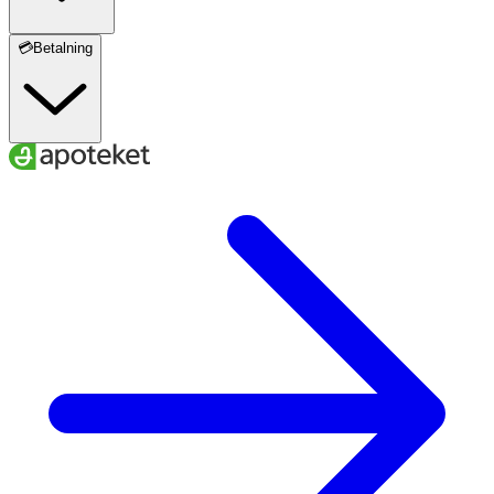
💳Betalning