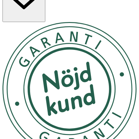
denna produkt finns en blandning av fukt, olja och
örtextrakt så huden får allt den behöver.
Skakas före användning! Droppa 4-6 droppar i handen
och applicera på nytvättat ansikte varje morgon och kväll.
Kan användas individuellt eller under en kräm. Kan
användas runt ögonen.
Förvaras i rumstemperatur
OK för gravida och ammande:
Ja
Ingredienser:
SimmondsiaChinensisSeedOil*, PerseaGratissimaOil*,
Aloe BarbadensisLeafJuice*, Rubus IdaeusSeedOil,
Angelica ArchangelicaExtract, ZingiberOfficinale Extract,
CurcumaZedoaria RootExtract, CinnamomumCamphora,
Gentiana LuteaRootExtract, FraxinusOrnusSeedExtract,
CrocusSativusExtract, CinnamomumZeylanicumBark
Extract, ElettariaCardamomumSeed Extract, Tocopherol,