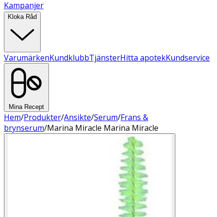
Kampanjer
Kloka Råd
Varumärken
Kundklubb
Tjänster
Hitta apotek
Kundservice
Mina Recept
Hem
/
Produkter
/
Ansikte
/
Serum
/
Frans &
brynserum
/
Marina Miracle Marina Miracle