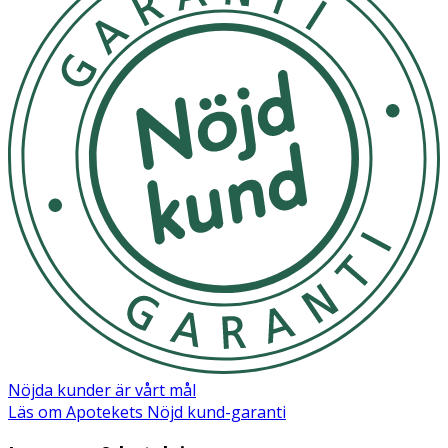
Ja
Ingredienser:
Ricinus Communis Seed Oil*, Prunus Amygdalus Dulcis
Oil*, Aloe Barbadensis Leaf Juice*, Helianthus Annuus
Seed Wax*, Argania Spinosa Kernel Oil*, Cetyl Palmitate*,
Sorbitan Palmitate*, Sorbitan Olivate*, Pantothenic Acid,
Tocopherol, Lavandula Angustifolia Oil*¤, Benzyl Alcohol,
Glyceryl Caprylate, Glyceryl Undecylenate *Certified
organic ingredient ¤Essential oil
Nöjda kunder är vårt mål
Läs om Apotekets Nöjd kund-garanti