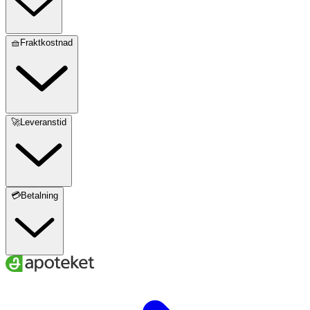
🧺Fraktkostnad
🚀Leveranstid
💳Betalning