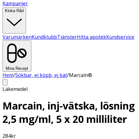
Kampanjer
Kloka Råd
Varumärken
Kundklubb
Tjänster
Hitta apotek
Kundservice
Mina Recept
Hem
/
Sökbar, ej köpb, ej kat
/
Marcain®
Läkemedel
Marcain, inj-vätska, lösning
2,5 mg/ml, 5 x 20 milliliter
284
kr