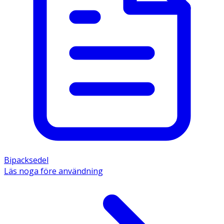
Bipacksedel
Läs noga före användning