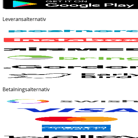
Leveransalternativ
Betalningsalternativ