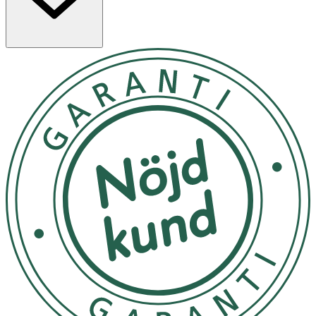
välbekant som mammas hud.
Den självlysande knoppen gör nappen enkel att hitta i
mörkret. Kommer i en praktisk box för förvaring och
sterilisering som gör det enkelt att sterilisera nappen i
mikron. Förpackningen innehåller 1 napp för åldern 6–16
månader. Färg: Blå.
Användning
- För att säkerställa säkerhet och hygien, byt napp efter
1-2 månader.
- Provdra alltid nappen före varje användning.
- Förvara nappen i dagsljus (inte solljus) under dagen för
att få knoppen att lysa i mörkret.
- Lämna inte nappen i direkt solljus eller nära en
värmekälla.
Material