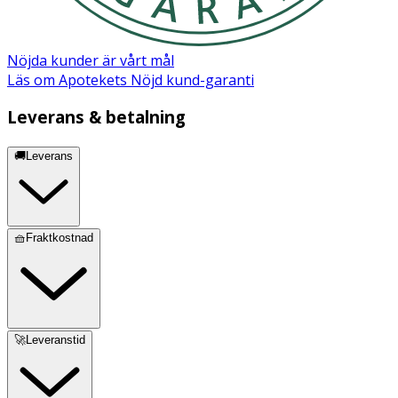
Sköld/Knopp: Polypropen (PP) Sugdel: Silikon Lyser tack
vare strontium aluminate, ett kontrollerat och godkänt
ämne, som blandas med plasten.
Nöjda kunder är vårt mål
Läs om Apotekets Nöjd kund-garanti
Leverans & betalning
🚚Leverans
🧺Fraktkostnad
🚀Leveranstid