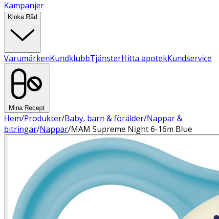
Kampanjer
Kloka Råd
Varumärken
Kundklubb
Tjänster
Hitta apotek
Kundservice
Mina Recept
Hem
/
Produkter
/
Baby, barn & förälder
/
Nappar &
bitringar
/
Nappar
/
MAM Supreme Night 6-16m Blue