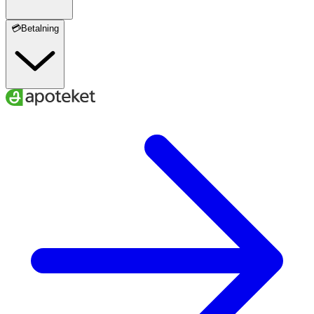
💳Betalning