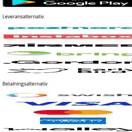
Leveransalternativ
Betalningsalternativ