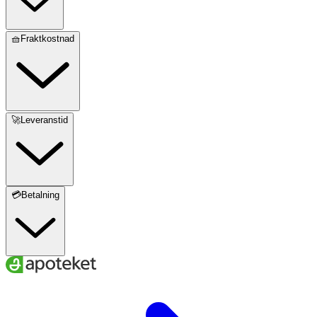
🧺Fraktkostnad
🚀Leveranstid
💳Betalning