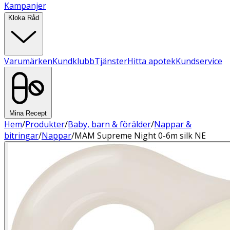
Kampanjer
Kloka Råd
Varumärken
Kundklubb
Tjänster
Hitta apotek
Kundservice
Mina Recept
Hem
/
Produkter
/
Baby, barn & förälder
/
Nappar &
bitringar
/
Nappar
/
MAM Supreme Night 0-6m silk NE