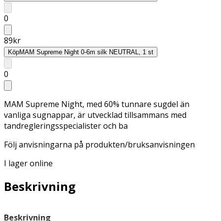
0
89
kr
Köp
MAM Supreme Night 0-6m silk NEUTRAL, 1 st
0
MAM Supreme Night, med 60% tunnare sugdel än
vanliga sugnappar, är utvecklad tillsammans med
tandregleringsspecialister och ba
Följ anvisningarna på produkten/bruksanvisningen
I lager online
Beskrivning
Beskrivning