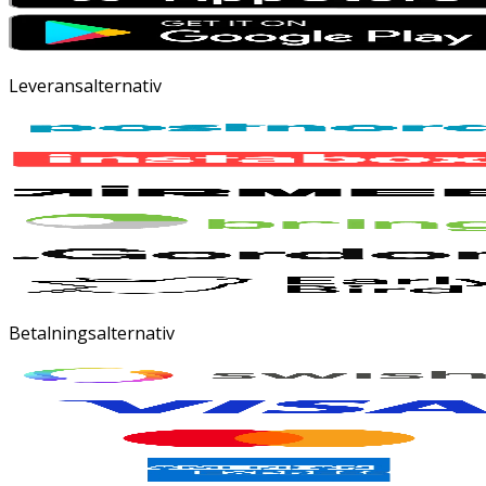
Leveransalternativ
Betalningsalternativ