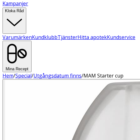
Kampanjer
Kloka Råd
Varumärken
Kundklubb
Tjänster
Hitta apotek
Kundservice
Mina Recept
Hem
/
Special
/
Utgångsdatum finns
/
MAM Starter cup