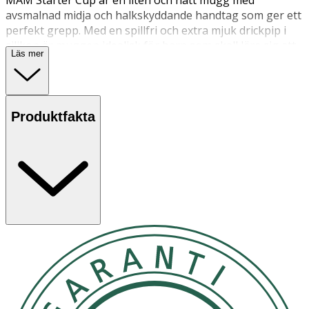
MAM Starter Cup är en liten och nätt mugg med
avsmalnad midja och halkskyddande handtag som ger ett
perfekt grepp. Med en spillfri och extra mjuk drickpip i
silikon är muggen idealisk för barn som skall lära sig att
Läs mer
dricka själva.
Användning
Vid köp via hemsidan levereras slumpmässig färg.
Produktfakta