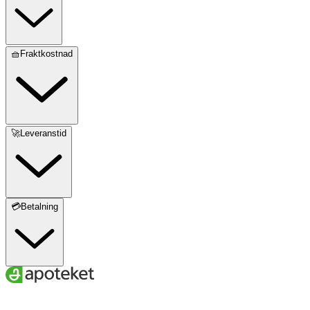
🧺Fraktkostnad
🚀Leveranstid
💳Betalning