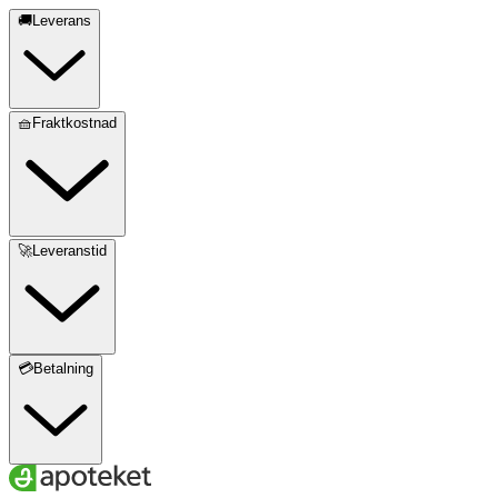
🚚Leverans
🧺Fraktkostnad
🚀Leveranstid
💳Betalning