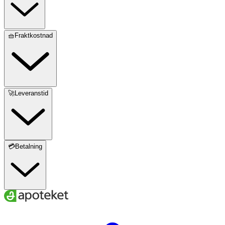
🧺Fraktkostnad
🚀Leveranstid
💳Betalning