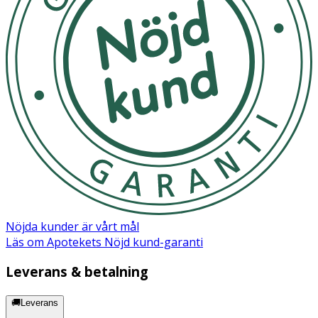
För att säkerställa säkerhet och hygien, byt napp efter 1-
2 månader. Provdra alltid nappen före varje användning.
Lämna inte nappen i direkt solljus eller nära en
värmekälla.
OK för gravida och ammande:
Ja
Ingredienser:
Sköld/Knopp: Polypropen (PP) Sugdel: Silikon
Nöjda kunder är vårt mål
Läs om Apotekets Nöjd kund-garanti
Leverans & betalning
🚚Leverans