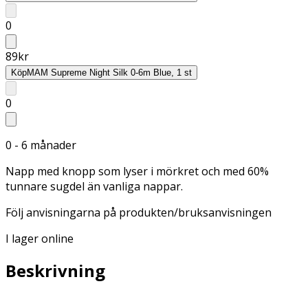
0
89
kr
Köp
MAM Supreme Night Silk 0-6m Blue, 1 st
0
0 - 6 månader
Napp med knopp som lyser i mörkret och med 60%
tunnare sugdel än vanliga nappar.
Följ anvisningarna på produkten/bruksanvisningen
I lager online
Beskrivning