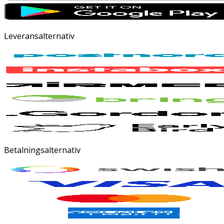
Leveransalternativ
Betalningsalternativ