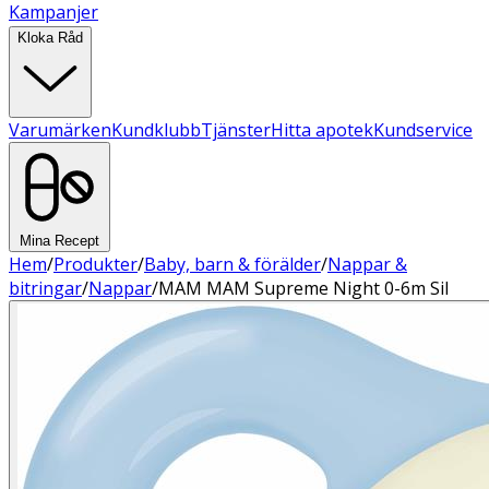
Kampanjer
Kloka Råd
Varumärken
Kundklubb
Tjänster
Hitta apotek
Kundservice
Mina Recept
Hem
/
Produkter
/
Baby, barn & förälder
/
Nappar &
bitringar
/
Nappar
/
MAM MAM Supreme Night 0-6m Sil