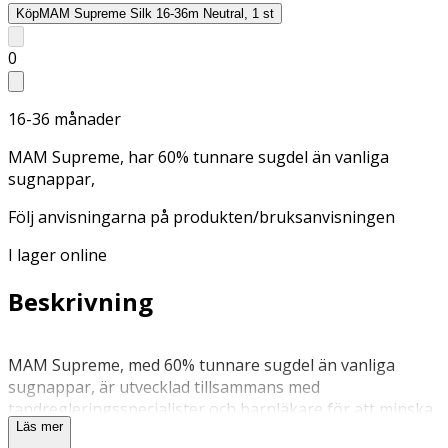
Köp
MAM Supreme Silk 16-36m Neutral, 1 st
0
16-36 månader
MAM Supreme, har 60% tunnare sugdel än vanliga
sugnappar,
Följ anvisningarna på produkten/bruksanvisningen
I lager online
Beskrivning
MAM Supreme, med 60% tunnare sugdel än vanliga
sugnappar, är utvecklad tillsammans med
tandregleringsspecialister och barnläkare för att minska
Läs mer
trycket på barnets käke och tänder. MAM Supreme är