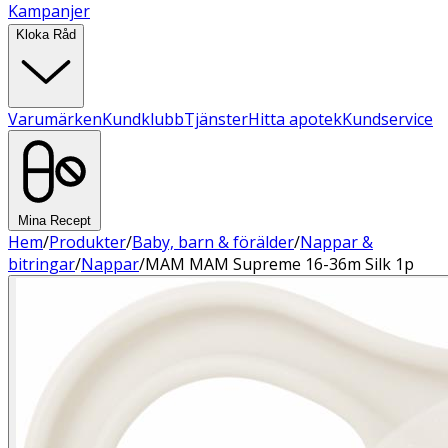
Kampanjer
Kloka Råd
Varumärken
Kundklubb
Tjänster
Hitta apotek
Kundservice
Mina Recept
Hem
/
Produkter
/
Baby, barn & förälder
/
Nappar &
bitringar
/
Nappar
/
MAM MAM Supreme 16-36m Silk 1p