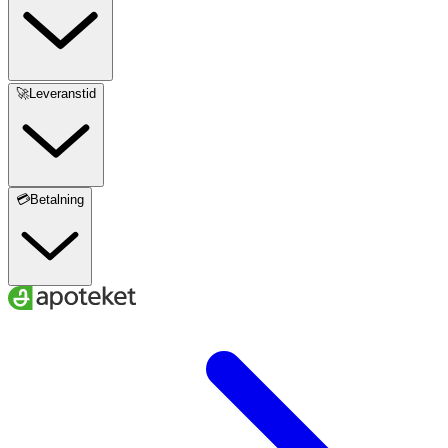
🚀Leveranstid
💳Betalning