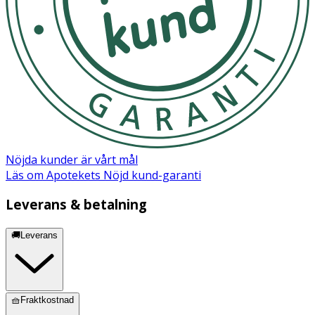
OK för gravida och ammande:
Ja
Ingredienser:
Sköld/Knopp: Polypropen (PP) Sugdel: Silikon
Nöjda kunder är vårt mål
Läs om Apotekets Nöjd kund-garanti
Leverans & betalning
🚚Leverans
🧺Fraktkostnad