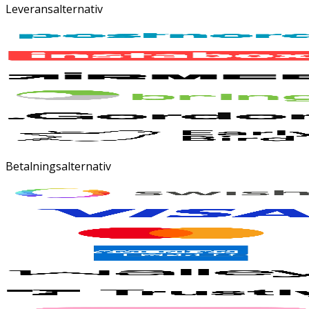
Leveransalternativ
Betalningsalternativ