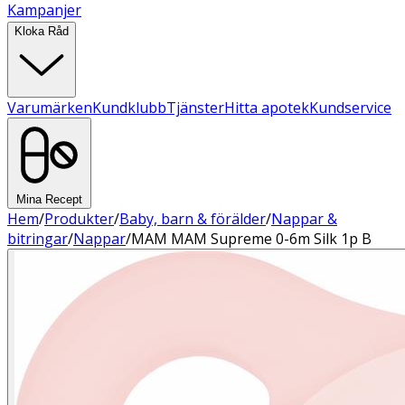
Kampanjer
Kloka Råd
Varumärken
Kundklubb
Tjänster
Hitta apotek
Kundservice
Mina Recept
Hem
/
Produkter
/
Baby, barn & förälder
/
Nappar &
bitringar
/
Nappar
/
MAM MAM Supreme 0-6m Silk 1p B