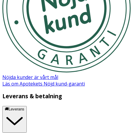
Lämna inte nappen i direkt solljus eller nära en
värmekälla.
OK för gravida och ammande:
Ja
Ingredienser:
Sköld/Knopp: Polypropen (PP) Sugdel: Silikon
Nöjda kunder är vårt mål
Läs om Apotekets Nöjd kund-garanti
Leverans & betalning
🚚Leverans