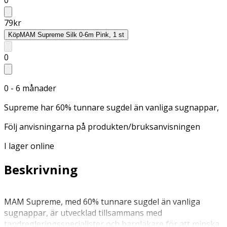
79
kr
Köp
MAM Supreme Silk 0-6m Pink, 1 st
0
0 - 6 månader
Supreme har 60% tunnare sugdel än vanliga sugnappar,
Följ anvisningarna på produkten/bruksanvisningen
I lager online
Beskrivning
MAM Supreme, med 60% tunnare sugdel än vanliga
sugnappar, är utvecklad tillsammans med
tandregleringsspecialister och barnläkare för att minska