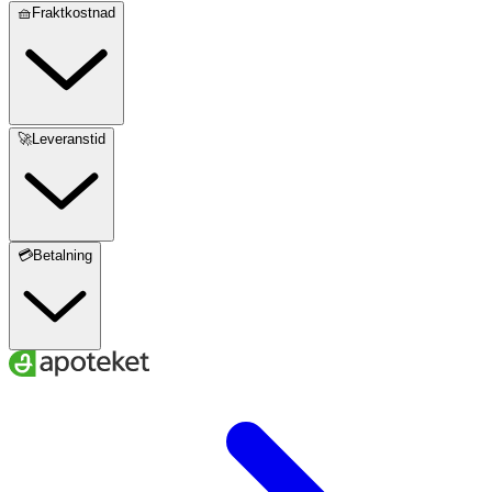
🧺Fraktkostnad
🚀Leveranstid
💳Betalning