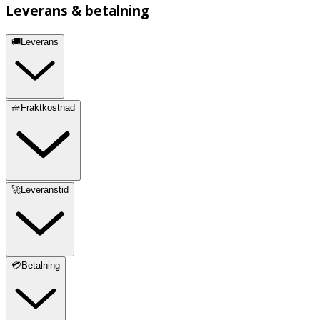
Leverans & betalning
🚚Leverans
🧺Fraktkostnad
🚀Leveranstid
💳Betalning