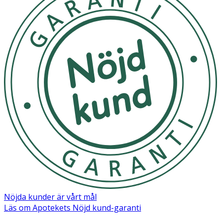
PLUS
För att säkerställa säkerhet och hygien, byt napp efter 1-
2 månader. Provdra alltid nappen före varje användning.
Lämna inte nappen i direkt solljus eller nära en
värmekälla.
OK för gravida och ammande:
Ja
Ingredienser:
Sköld/Knopp: Polypropen (PP) Sugdel: Silikon Lyser tack
vare strontium aluminate, ett kontrollerat och godkänt
ämne, som blandas med plasten.
Märkning
Nöjda kunder är vårt mål
FSC Forest Steward Council Mix
Läs om Apotekets Nöjd kund-garanti