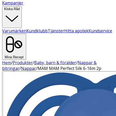
Kampanjer
Kloka Råd
Varumärken
Kundklubb
Tjänster
Hitta apotek
Kundservice
Mina Recept
Hem
/
Produkter
/
Baby, barn & förälder
/
Nappar &
bitringar
/
Nappar
/
MAM MAM Perfect Silk 6-16m 2p