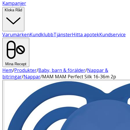
Kampanjer
Kloka Råd
Varumärken
Kundklubb
Tjänster
Hitta apotek
Kundservice
Mina Recept
Hem
/
Produkter
/
Baby, barn & förälder
/
Nappar &
bitringar
/
Nappar
/
MAM MAM Perfect Silk 16-36m 2p