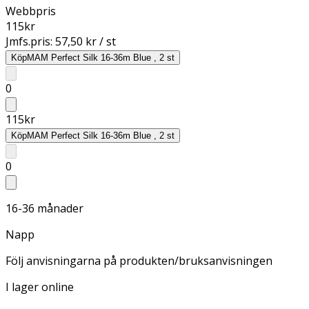
Webbpris
115
kr
Jmfs.pris:
57,50 kr / st
Köp
MAM Perfect Silk 16-36m Blue , 2 st
0
115
kr
Köp
MAM Perfect Silk 16-36m Blue , 2 st
0
16-36 månader
Napp
Följ anvisningarna på produkten/bruksanvisningen
I lager online