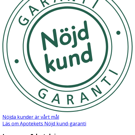
PLUS
För att säkerställa säkerhet och hygien, byt napp efter 1-
2 månader. Provdra alltid nappen före varje användning.
Lämna inte nappen i direkt solljus eller nära en
värmekälla.
OK för gravida och ammande:
Ja
Ingredienser:
Sköld/Knopp: Polypropen (PP) Sugdel: Silikon Lyser tack
vare strontium aluminate, ett kontrollerat och godkänt
ämne, som blandas med plasten.
Märkning
Nöjda kunder är vårt mål
FSC Forest Steward Council Mix
Läs om Apotekets Nöjd kund-garanti