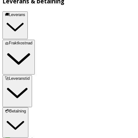
Leverans & betalning
🚚Leverans
🧺Fraktkostnad
🚀Leveranstid
💳Betalning