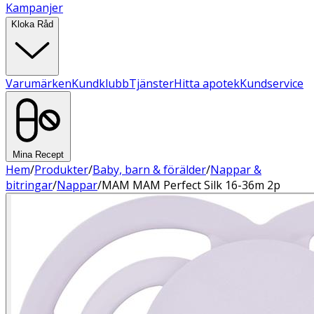
Kampanjer
Kloka Råd
Varumärken
Kundklubb
Tjänster
Hitta apotek
Kundservice
Mina Recept
Hem
/
Produkter
/
Baby, barn & förälder
/
Nappar &
bitringar
/
Nappar
/
MAM MAM Perfect Silk 16-36m 2p