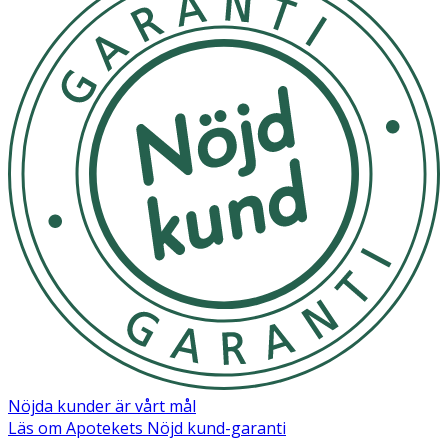
råvaror enligt massbalansmetoden, certifierad av ISCC
PLUS
För att säkerställa säkerhet och hygien, byt napp efter 1-
2 månader. Provdra alltid nappen före varje användning.
Lämna inte nappen i direkt solljus eller nära en
värmekälla.
OK för gravida och ammande:
Ja
Ingredienser:
Sköld/Knopp: Polypropen (PP) Sugdel: Silikon Lyser tack
vare strontium aluminate, ett kontrollerat och godkänt
ämne, som blandas med plasten.
Märkning
Nöjda kunder är vårt mål
FSC Forest Steward Council Mix
Läs om Apotekets Nöjd kund-garanti