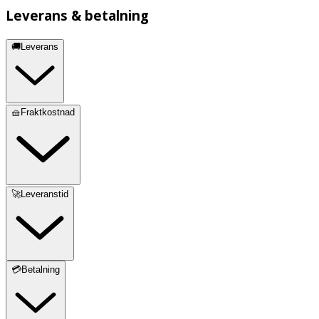
Leverans & betalning
🚚Leverans
🧺Fraktkostnad
🚀Leveranstid
💳Betalning