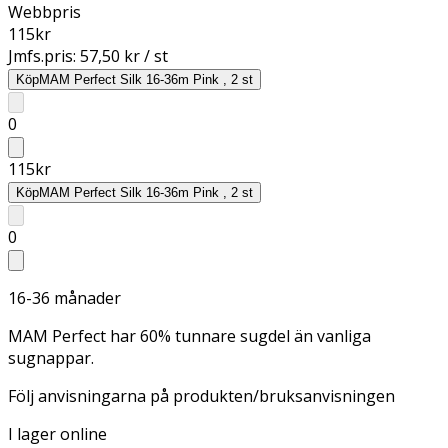
Webbpris
115
kr
Jmfs.pris:
57,50 kr / st
Köp
MAM Perfect Silk 16-36m Pink , 2 st
0
115
kr
Köp
MAM Perfect Silk 16-36m Pink , 2 st
0
16-36 månader
MAM Perfect har 60% tunnare sugdel än vanliga
sugnappar.
Följ anvisningarna på produkten/bruksanvisningen
I lager online