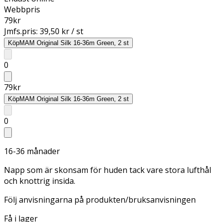
Webbpris
79
kr
Jmfs.pris:
39,50 kr / st
Köp
MAM Original Silk 16-36m Green, 2 st
0
79
kr
Köp
MAM Original Silk 16-36m Green, 2 st
0
16-36 månader
Napp som är skonsam för huden tack vare stora lufthål
och knottrig insida.
Följ anvisningarna på produkten/bruksanvisningen
Få i lager