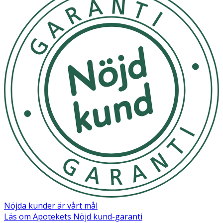
2 månader. Provdra alltid nappen före varje användning.
Lämna inte nappen i direkt solljus eller nära en
värmekälla.
OK för gravida och ammande:
Ja
Ingredienser:
Sköld/Knopp: Polypropen (PP) Sugdel: Silikon
Märkning
FSC Forest Steward Council Mix
Nöjda kunder är vårt mål
Läs om Apotekets Nöjd kund-garanti