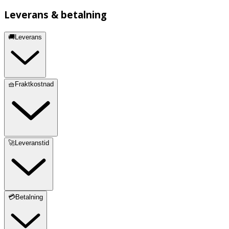
Leverans & betalning
🚚Leverans
🧺Fraktkostnad
🚀Leveranstid
💳Betalning