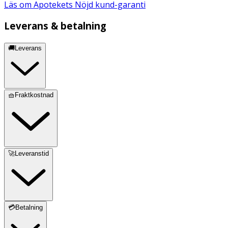
Läs om Apotekets Nöjd kund-garanti
Leverans & betalning
🚚Leverans
🧺Fraktkostnad
🚀Leveranstid
💳Betalning