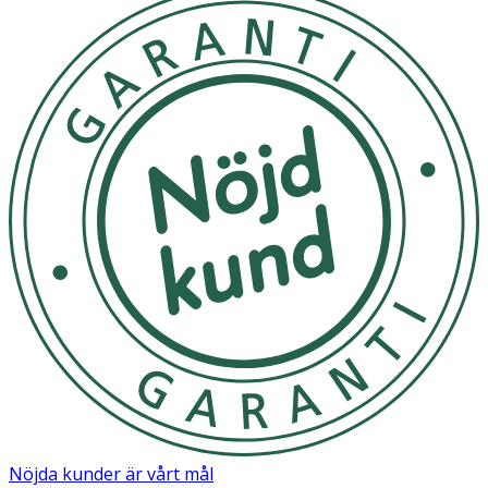
För att säkerställa säkerhet och hygien, byt napp efter 1-
2 månader. Provdra alltid nappen före varje användning.
Lämna inte nappen i direkt solljus eller nära en
värmekälla.
OK för gravida och ammande:
Ja
Ingredienser:
Sköld/Knopp: Polypropen (PP) Sugdel: Silikon
Märkning
FSC Forest Steward Council Mix
Nöjda kunder är vårt mål