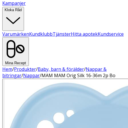
Kampanjer
Kloka Råd
Varumärken
Kundklubb
Tjänster
Hitta apotek
Kundservice
Mina Recept
Hem
/
Produkter
/
Baby, barn & förälder
/
Nappar &
bitringar
/
Nappar
/
MAM MAM Orig Silk 16-36m 2p Bo