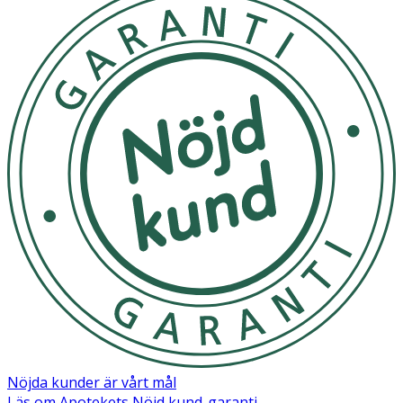
Lämna inte nappen i direkt solljus eller nära en
värmekälla.
Lämna inte nappen i direkt solljus eller nära en
värmekälla.
OK för gravida och ammande:
Ja
Ingredienser:
Sköld/Knopp: Polypropen (PP) Sugdel: Naturgummi
Nöjda kunder är vårt mål
Läs om Apotekets Nöjd kund-garanti