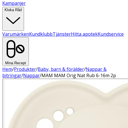
Kampanjer
Kloka Råd
Varumärken
Kundklubb
Tjänster
Hitta apotek
Kundservice
Mina Recept
Hem
/
Produkter
/
Baby, barn & förälder
/
Nappar &
bitringar
/
Nappar
/
MAM MAM Orig Nat Rub 6-16m 2p