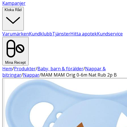
Kampanjer
Kloka Råd
Varumärken
Kundklubb
Tjänster
Hitta apotek
Kundservice
Mina Recept
Hem
/
Produkter
/
Baby, barn & förälder
/
Nappar &
bitringar
/
Nappar
/
MAM MAM Orig 0-6m Nat Rub 2p B