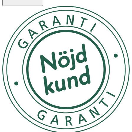
2 månader.
Lämna inte nappen i direkt solljus eller nära en
värmekälla.
OK för gravida och ammande:
Ja
Ingredienser:
Sköld/Knopp: Polypropen (PP) Sugdel: Naturgummi