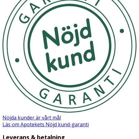
- Lämna inte nappen i direkt solljus eller nära en
värmekälla.
Material
Sköld/Knopp: Polypropen (PP) Sugdel: Silikon
Nöjda kunder är vårt mål
Läs om Apotekets Nöjd kund-garanti
Leverans & betalning