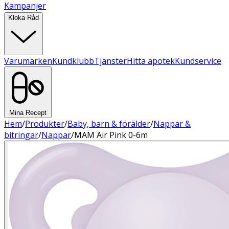
Kampanjer
Kloka Råd
Varumärken
Kundklubb
Tjänster
Hitta apotek
Kundservice
Mina Recept
Hem
/
Produkter
/
Baby, barn & förälder
/
Nappar &
bitringar
/
Nappar
/
MAM Air Pink 0-6m