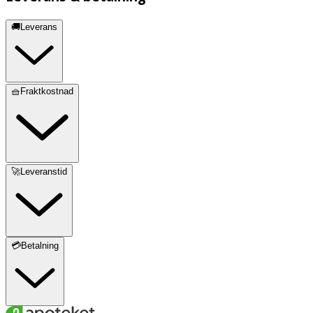
🚚Leverans
🧺Fraktkostnad
🚀Leveranstid
💳Betalning