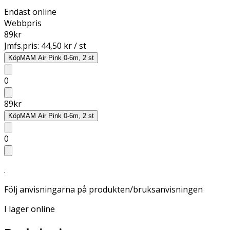
Endast online
Webbpris
89
kr
Jmfs.pris:
44,50 kr / st
Köp
MAM Air Pink 0-6m, 2 st
0
89
kr
Köp
MAM Air Pink 0-6m, 2 st
0
.
Följ anvisningarna på produkten/bruksanvisningen
I lager online