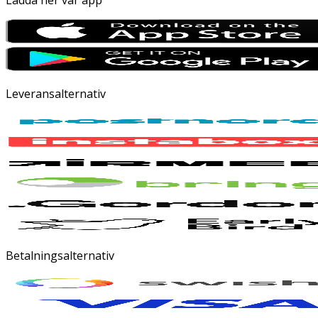
Leveransalternativ
Betalningsalternativ