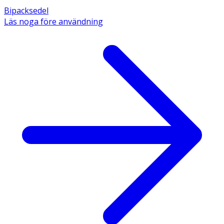
Bipacksedel
Läs noga före användning