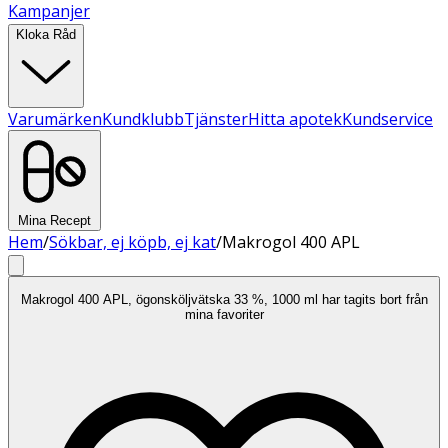
Kampanjer
Kloka Råd
Varumärken
Kundklubb
Tjänster
Hitta apotek
Kundservice
Mina Recept
Hem
/
Sökbar, ej köpb, ej kat
/
Makrogol 400 APL
Makrogol 400 APL, ögonsköljvätska 33 %, 1000 ml har tagits bort från
mina favoriter