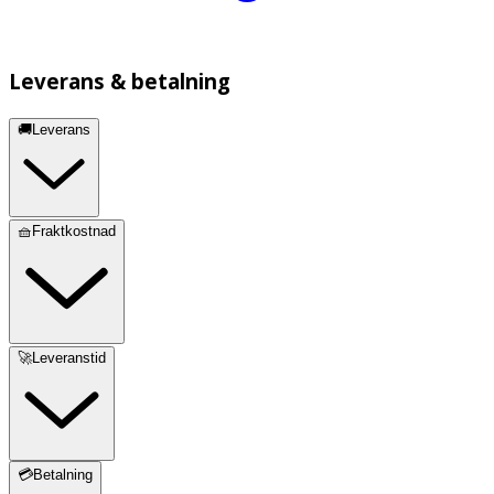
Leverans & betalning
🚚Leverans
🧺Fraktkostnad
🚀Leveranstid
💳Betalning