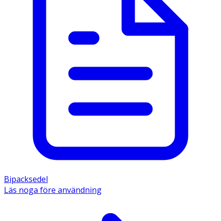
Bipacksedel
Läs noga före användning