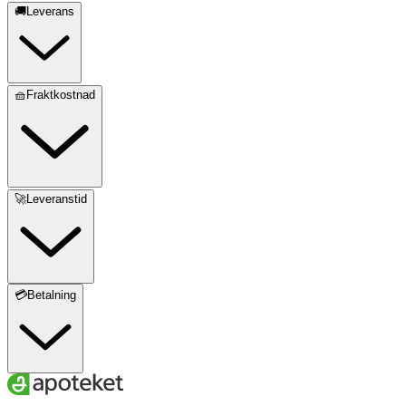
🚚Leverans
🧺Fraktkostnad
🚀Leveranstid
💳Betalning