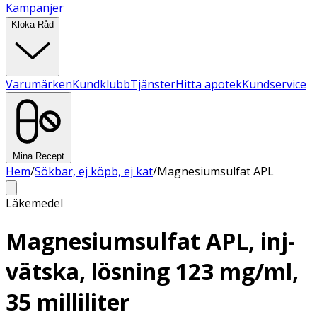
Kampanjer
Kloka Råd
Varumärken
Kundklubb
Tjänster
Hitta apotek
Kundservice
Mina Recept
Hem
/
Sökbar, ej köpb, ej kat
/
Magnesiumsulfat APL
Läkemedel
Magnesiumsulfat APL, inj-
vätska, lösning 123 mg/ml,
35 milliliter