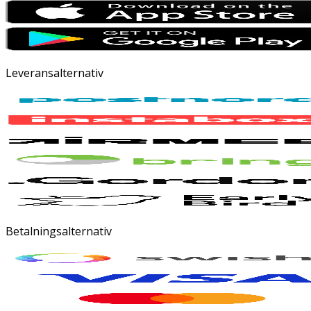
Leveransalternativ
Betalningsalternativ