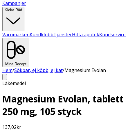
Kampanjer
Kloka Råd
Varumärken
Kundklubb
Tjänster
Hitta apotek
Kundservice
Mina Recept
Hem
/
Sökbar, ej köpb, ej kat
/
Magnesium Evolan
Läkemedel
Magnesium Evolan, tablett
250 mg, 105 styck
137,02
kr