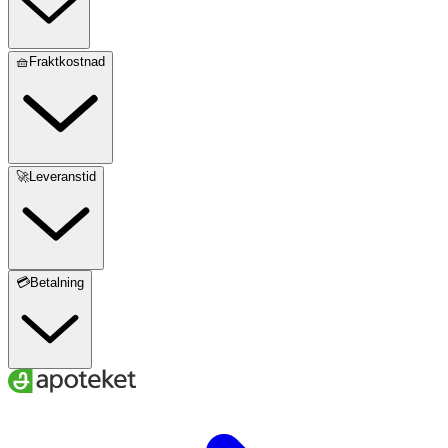
🧺Fraktkostnad
🚀Leveranstid
💳Betalning