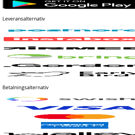
Leveransalternativ
Betalningsalternativ