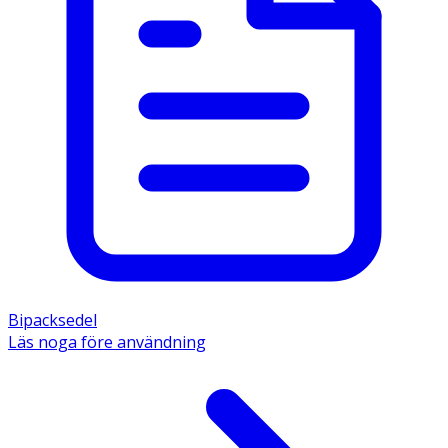
Bipacksedel
Läs noga före användning