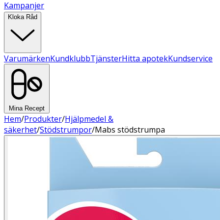
Kampanjer
Kloka Råd
Varumärken
Kundklubb
Tjänster
Hitta apotek
Kundservice
Mina Recept
Hem
/
Produkter
/
Hjälpmedel &
säkerhet
/
Stödstrumpor
/
Mabs stödstrumpa