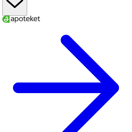
22–25
34–40
40–42
L
24–27
37–43
42–44
XL
26–29
40–46
44–47
XXL
A
. Ankelns minimala omkrets
B
. Vadens maximala omkrets
C.
Skostorlek
För att få rätt effekt av dina strumpor är det viktigt att du
väljer den storlek som bäst passar dina mått.