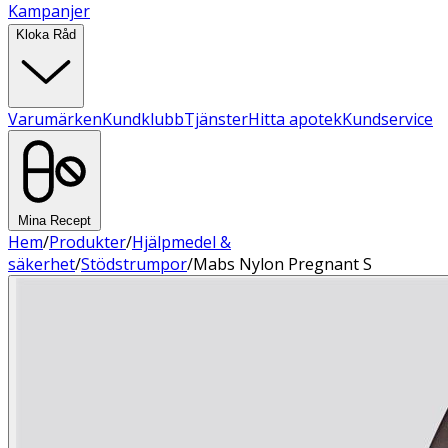
Kampanjer
Kloka Råd
Varumärken
Kundklubb
Tjänster
Hitta apotek
Kundservice
Mina Recept
Hem
/
Produkter
/
Hjälpmedel &
säkerhet
/
Stödstrumpor
/
Mabs Nylon Pregnant S