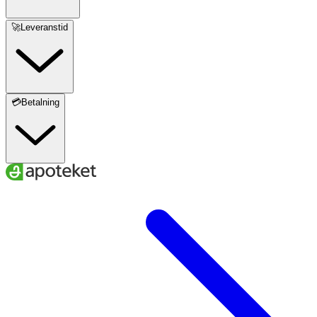
A
B
C
D
Storlek
🚀Leveranstid
18–21
28–34
36–38
44–52
S
20–23
31–37
38–40
48–56
M
💳Betalning
22–25
34–40
40–42
52–60
L
24–27
37–43
42–44
56–64
XL
A
. Ankelns minimala omkrets
B
. Vadens maximala omkrets
C.
Skostorlek
D.
Lårets maximala omkrets
För att få rätt effekt av dina strumpor är det viktigt att du
väljer den storlek som bäst passar dina mått.