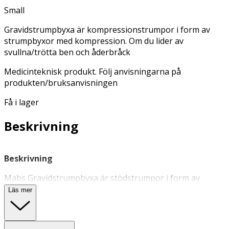
Small
Gravidstrumpbyxa är kompressionstrumpor i form av
strumpbyxor med kompression. Om du lider av
svullna/trötta ben och åderbråck
Medicinteknisk produkt. Följ anvisningarna på
produkten/bruksanvisningen
Få i lager
Beskrivning
Beskrivning
Mabs Gravidstrumpbyxa är stödstrumpor i form av
strumpbyxor med kompression. Om du lider av
Läs mer
svullna/trötta ben och åderbråck eller om du är
intresserad av att förebygga dessa problem innan de
dyker upp så är Mabs Mama strumpbyxa något för dig.