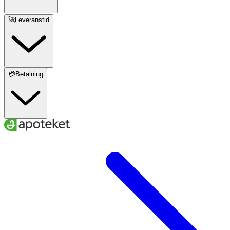
A
B
C
D
Storlek
🚀Leveranstid
18–21
28–34
36–38
44–52
S
20–23
31–37
38–40
48–56
M
💳Betalning
22–25
34–40
40–42
52–60
L
24–27
37–43
42–44
56–64
XL
A
. Ankelns minimala omkrets
B
. Vadens maximala omkrets
C.
Skostorlek
D.
Lårets maximala omkrets
För att få rätt effekt av dina strumpor är det viktigt att du
väljer den storlek som bäst passar dina mått.