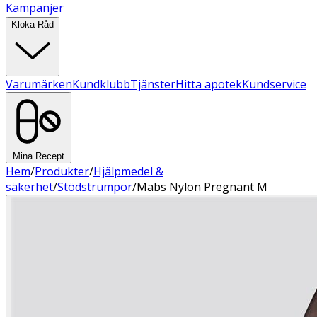
Kampanjer
Kloka Råd
Varumärken
Kundklubb
Tjänster
Hitta apotek
Kundservice
Mina Recept
Hem
/
Produkter
/
Hjälpmedel &
säkerhet
/
Stödstrumpor
/
Mabs Nylon Pregnant M