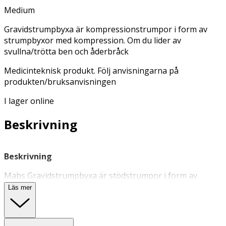
Medium
Gravidstrumpbyxa är kompressionstrumpor i form av
strumpbyxor med kompression. Om du lider av
svullna/trötta ben och åderbråck
Medicinteknisk produkt. Följ anvisningarna på
produkten/bruksanvisningen
I lager online
Beskrivning
Beskrivning
Mabs Gravidstrumpbyxa är stödstrumpor i form av
strumpbyxor med kompression. Om du lider av
Läs mer
svullna/trötta ben och åderbråck eller om du är
intresserad av att förebygga dessa problem innan de
dyker upp så är Mabs Mama strumpbyxa något för dig.