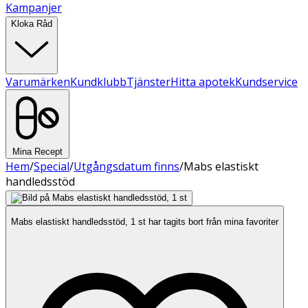
Kampanjer
Kloka Råd
Varumärken
Kundklubb
Tjänster
Hitta apotek
Kundservice
Mina Recept
Hem
/
Special
/
Utgångsdatum finns
/
Mabs elastiskt
handledsstöd
Mabs elastiskt handledsstöd, 1 st har tagits bort från mina favoriter