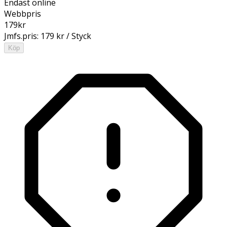
Endast online
Webbpris
179
kr
Jmfs.pris:
179 kr / Styck
Köp