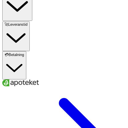
🚀Leveranstid
💳Betalning