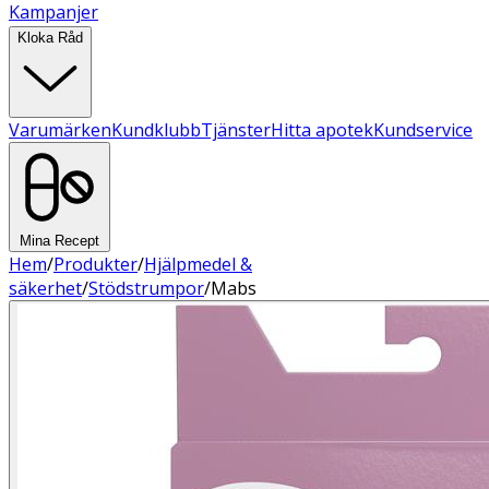
Kampanjer
Kloka Råd
Varumärken
Kundklubb
Tjänster
Hitta apotek
Kundservice
Mina Recept
Hem
/
Produkter
/
Hjälpmedel &
säkerhet
/
Stödstrumpor
/
Mabs