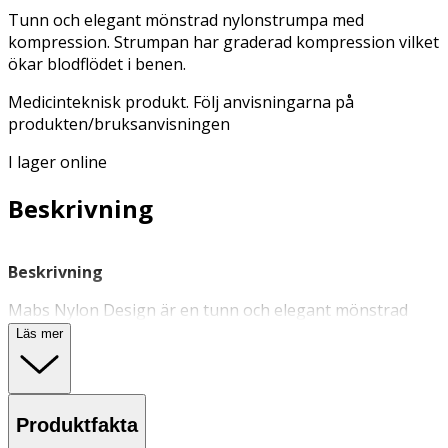
Tunn och elegant mönstrad nylonstrumpa med
kompression. Strumpan har graderad kompression vilket
ökar blodflödet i benen.
Medicinteknisk produkt. Följ anvisningarna på
produkten/bruksanvisningen
I lager online
Beskrivning
Beskrivning
Mabs Nylon Design är en tunn och elegant mönstrad
nylonstrumpa i svart med kompression. Strumpan har
Läs mer
graderad kompression vilket ökar blodflödet i benen
något som i sin tur motverkar trötthet, svullnad och
åderbråck. Oavsett om du lider av dessa problem eller är
intresserad av att förebygga problemen innan de dyker
Produktfakta
upp så är Mabs Nylonstrumpa något för dig. Strumpan