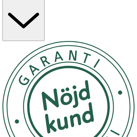
är av kompressionsklass 1 (15–21 mmHg), 140 denier.
Har en mjuk resårkant som minskar risken för stasning.
Nylonstrumpan är ett enkelt sätt att behålla stilen på
kontoret som på fritiden samtidigt som du motverkar
svullnad och får en piggare känsla när du kommer hem.
När vi sitter eller står länge på jobbet är det lätt att ben
och fötter svullnar upp och känns tunga, spända och
ibland avdomnade, särskilt mot slutet av dagen. Även
graviditet, övervikt och flygresor kan orsaka svullna
fötter och ben, medan det i andra fall kan vara kroniska
sjukdomar som ligger bakom.
Användning
1. Se till att strumpan är rättvänd och stoppa in handen
ända ner till hälen.
2. Vänd din strumpa ut och in till hälen.
3. Töj ut skaftet och sätt strumpan på foten. Se till att
hälen kommer på rätt plats och inte är vriden.