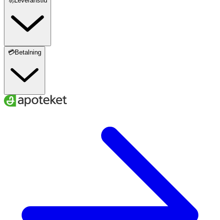
🚀Leveranstid
A
B
C
Storlek
18–21
28–34
36–38
S
💳Betalning
20–23
31–37
38–40
M
22–25
34–40
40–42
L
24–27
37–43
42–44
XL
A
. Ankelns minimala omkrets
B
. Vadens maximala omkrets
C.
Skostorlek
För att få rätt effekt av dina strumpor är det viktigt att du
väljer den storlek som bäst passar dina mått.