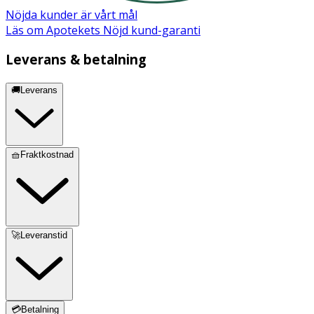
maskintvättas i 40 grader, samt centrifugeras och
Nöjda kunder är vårt mål
torktumlas om önskas. Blek eller stryk inte.
Läs om Apotekets Nöjd kund-garanti
Material
Leverans & betalning
50% polypropylene (Dryarn) 36% polyamid 14% elastan
🚚Leverans
🧺Fraktkostnad
🚀Leveranstid
💳Betalning