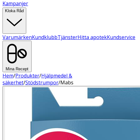
Kampanjer
Kloka Råd
Varumärken
Kundklubb
Tjänster
Hitta apotek
Kundservice
Mina Recept
Hem
/
Produkter
/
Hjälpmedel &
säkerhet
/
Stödstrumpor
/
Mabs