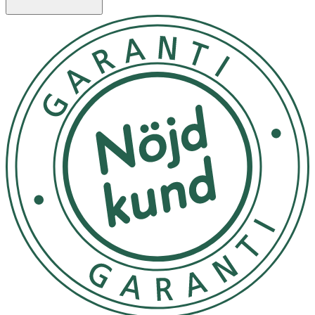
står, går eller sitter. Färg: Svart. Storlek: Medium.
Användning
1. Se till att strumpan är rättvänd och stoppa in handen
ända ner till hälen.
2. Vänd din strumpa ut och in till hälen.
3. Töj ut skaftet och sätt strumpan på foten. Se till att
hälen kommer på rätt plats och inte är vriden.
4. Vänd tillbaka skaftet och dra det uppåt längs vaden.
OBS! Dubbelvik aldrig strumpkanten.
Tvättråd
För att få maximal hållbarhet på strumpan skall den
tvättas i maskin efter varje användning. Det återger
strumpan dess elasticitet och därmed ett bra tryck.
Maskintvätten gör att tex hudavlagringar försvinner
bättre än om du bara handtvättar. Strumpan kan